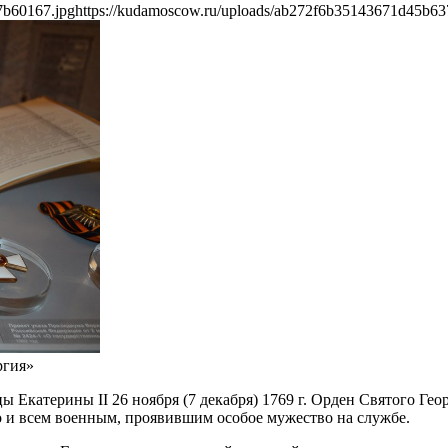
7b60167.jpg
https://kudamoscow.ru/uploads/ab272f6b35143671d45b6
ргия»
 Екатерины II 26 ноября (7 декабря) 1769 г. Орден Святого Гео
о и всем военным, проявившим особое мужество на службе.