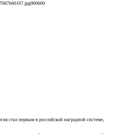
37087b60167.jpg
900
600
ргия стал первым в российской наградной системе,