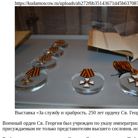
https://kudamoscow.ru/uploads/ab272f6b35143671d45b63708
Выставка «За службу и храбрость. 250 лет ордену Св. Гео
Военный орден Св. Георгия был учрежден по указу императрицы
присуждаемым не только представителям высшего сословия, н