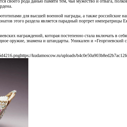
ется своего рода данью памяти тем, чьи мужество и отвага, полк
рдена.
тотипами для высшей военной награды, а также российские на
атов этого раздела является парадный портрет императрицы Ек
евских награждений, которая постепенно стала включать в себя
радное оружие, знамена и штандарты. Уникален и «Георгиевский
6d4216.png
https://kudamoscow.ru/uploads/b4c0e50a903b8ed2b7ac12