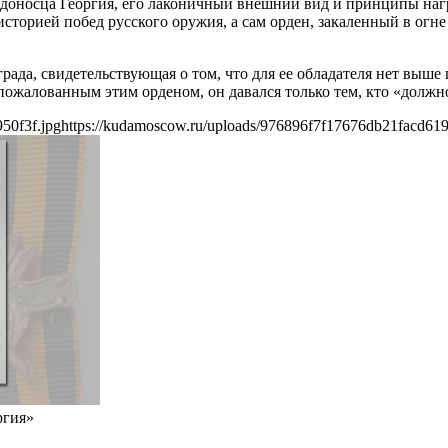
доносца Георгия, его лаконичный внешний вид и принципы наг
историей побед русского оружия, а сам орден, закаленный в ог
рада, свидетельствующая о том, что для ее обладателя нет выше
ожалованным этим орденом, он давался только тем, кто «должнос
50f3f.jpg
https://kudamoscow.ru/uploads/976896f7f17676db21facd619
ргия»