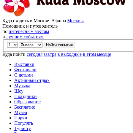
Куда сходить в Москве. Афиша
Москвы
Помощник и путеводитель
по
интересным местам
и
лучшим событиям
Куда пойти
сегодня
завтра
в выходные
в этом месяце
Выставки
Фестивали
С детьми
Активный отдых
Музыка
Шоу
Праздники
Образование
Бесплатно
Музеи
Парки
Погулять
Туристу