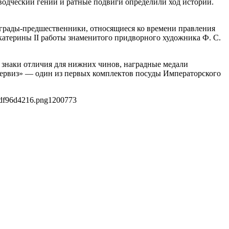
оводческий гений и ратные подвиги определили ход истории.
грады‐предшественники, относящиеся ко времени правления
атерины II работы знаменитого придворного художника Ф. С.
 знаки отличия для нижних чинов, наградные медали
 сервиз» — один из первых комплектов посуды Императорского
fdf96d4216.png
1200
773