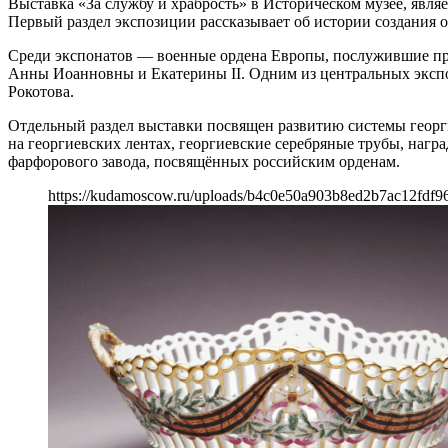
Выставка «За службу и храбрость» в Историческом музее, явля
Первый раздел экспозиции рассказывает об истории создания о
Среди экспонатов — военные ордена Европы, послужившие про
Анны Иоанновны и Екатерины II. Одним из центральных экспон
Рокотова.
Отдельный раздел выставки посвящен развитию системы георги
на георгиевских лентах, георгиевские серебряные трубы, наг
фарфорового завода, посвящённых российским орденам.
https://kudamoscow.ru/uploads/b4c0e50a903b8ed2b7ac12fdf9