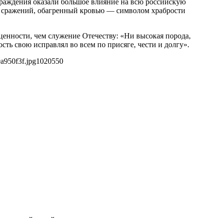
раждения оказали большое влияние на всю российскую
не сражений, обагренный кровью — символом храбрости
 ценности, чем служение Отечеству: «Ни высокая порода,
ть свою исправлял во всем по присяге, чести и долгу».
a950f3f.jpg
1020
550