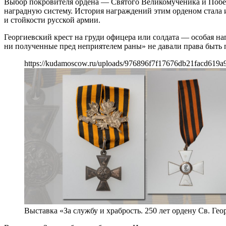
Выбор покровителя ордена — Святого Великомученика и Побе
наградную систему. История награждений этим орденом стала 
и стойкости русской армии.
Георгиевский крест на груди офицера или солдата — особая наг
ни полученные пред неприятелем раны» не давали права быть п
https://kudamoscow.ru/uploads/976896f7f17676db21facd619a9
Выставка «За службу и храбрость. 250 лет ордену Св. Гео