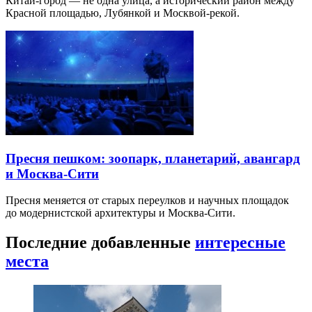
Китай-город — не одна улица, а исторический район между
Красной площадью, Лубянкой и Москвой-рекой.
Пресня пешком: зоопарк, планетарий, авангард
и Москва-Сити
Пресня меняется от старых переулков и научных площадок
до модернистской архитектуры и Москва-Сити.
Последние добавленные
интересные
места