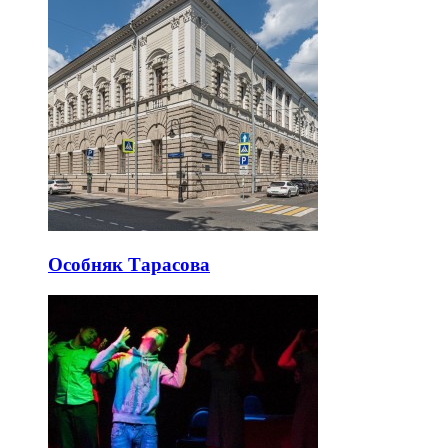
Особняк Тарасова