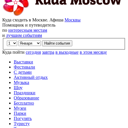
Куда сходить в Москве. Афиша
Москвы
Помощник и путеводитель
по
интересным местам
и
лучшим событиям
Куда пойти
сегодня
завтра
в выходные
в этом месяце
Выставки
Фестивали
С детьми
Активный отдых
Музыка
Шоу
Праздники
Образование
Бесплатно
Музеи
Парки
Погулять
Туристу