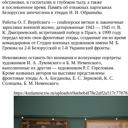
обстановке, в госпиталях и глубоком тылу, а также
в послевоенное время. Память об отважных партизанах
Белоруссии запечатлена в этюдах Н. И. Обрыньбы.
Работы О. Г. Верейского — снайперски меткие и лаконичные
зарисовки военной жизни, датированные 1943 — 1945 гг. В.
К. Дмитриевский, встретивший победу в Праге, в 1999 году
передал музею свои фронтовые этюды, созданные им во время
командировок от Студии военных художников имени М. Б.
Грекова на 2-й Белорусский и 1-й Украинский фронты.
Невозможно оставить без внимания и волнующие портреты
художников И. А. Лукомского и Б. М. Неменского,
выполненные их другом — художником Р. Г. Гореловым.
Кроме названых авторов на выставке представлены
фронтовые этюды А. А. Богданова, Е. С. Зерновой, К. С.
Солнцева, Б. М. Неменского.
https://kudamoscow.ru/uploads/e9aebeb4f78e2aff2a517c77878