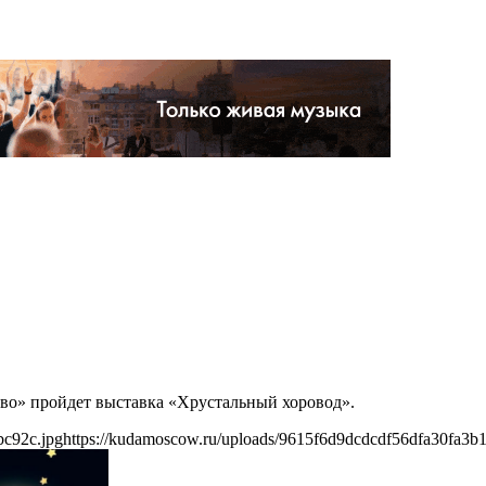
ково» пройдет выставка «Хрустальный хоровод».
bc92c.jpg
https://kudamoscow.ru/uploads/9615f6d9dcdcdf56dfa30fa3b1