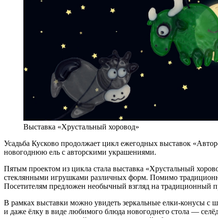
Выставка «Хрустальный хоровод»
Усадьба Кусково продолжает цикл ежегодных выставок «Авторс
новогоднюю ель с авторскими украшениями.
Пятым проектом из цикла стала выставка «Хрустальный хоров
стеклянными игрушками различных форм. Помимо традиционного
Посетителям предложен необычный взгляд на традиционный пр
В рамках выставки можно увидеть зеркальные елки-конусы с ш
и даже ёлку в виде любимого блюда новогоднего стола — селё