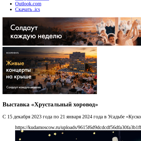
Outlook.com
Скачать .ics
Выставка «Хрустальный хоровод»
С 15 декабря 2023 года по 21 января 2024 года в Усадьбе «Кус
https://kudamoscow.ru/uploads/9615f6d9dcdcdf56dfa30fa3b1f