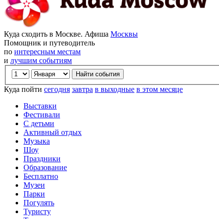
Куда сходить в Москве. Афиша
Москвы
Помощник и путеводитель
по
интересным местам
и
лучшим событиям
Куда пойти
сегодня
завтра
в выходные
в этом месяце
Выставки
Фестивали
С детьми
Активный отдых
Музыка
Шоу
Праздники
Образование
Бесплатно
Музеи
Парки
Погулять
Туристу