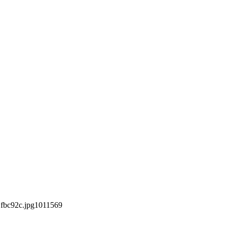
fbc92c.jpg
1011
569