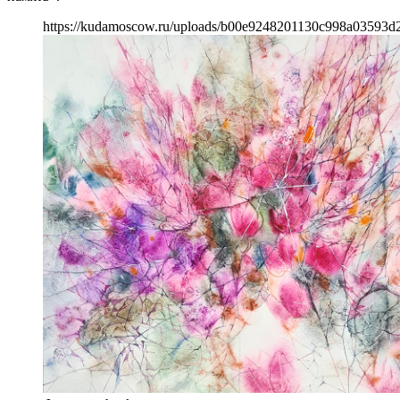
https://kudamoscow.ru/uploads/b00e9248201130c998a03593d