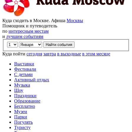
Куда сходить в Москве. Афиша
Москвы
Помощник и путеводитель
по
интересным местам
и
лучшим событиям
Куда пойти
сегодня
завтра
в выходные
в этом месяце
Выставки
Фестивали
С детьми
Активный отдых
Музыка
Шоу
Праздники
Образование
Бесплатно
Музеи
Парки
Погулять
Туристу