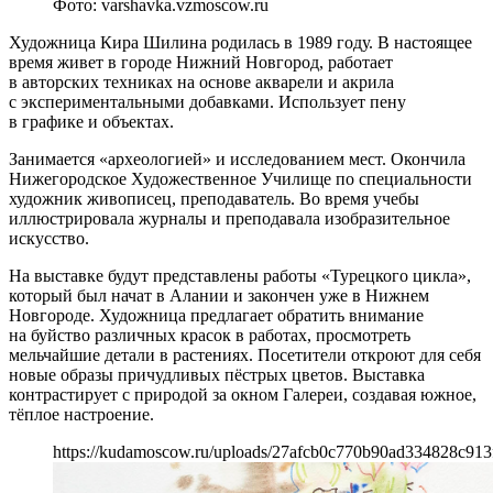
Фото: varshavka.vzmoscow.ru
Художница Кира Шилина родилась в 1989 году. В настоящее
время живет в городе Нижний Новгород, работает
в авторских техниках на основе акварели и акрила
с экспериментальными добавками. Использует пену
в графике и объектах.
Занимается «археологией» и исследованием мест. Окончила
Нижегородское Художественное Училище по специальности
художник живописец, преподаватель. Во время учебы
иллюстрировала журналы и преподавала изобразительное
искусство.
На выставке будут представлены работы «Турецкого цикла»,
который был начат в Алании и закончен уже в Нижнем
Новгороде. Художница предлагает обратить внимание
на буйство различных красок в работах, просмотреть
мельчайшие детали в растениях. Посетители откроют для себя
новые образы причудливых пёстрых цветов. Выставка
контрастирует с природой за окном Галереи, создавая южное,
тёплое настроение.
https://kudamoscow.ru/uploads/27afcb0c770b90ad334828c913