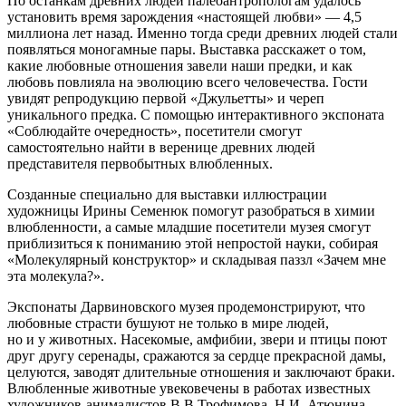
По останкам древних людей палеоантропологам удалось
установить время зарождения «настоящей любви» — 4,5
миллиона лет назад. Именно тогда среди древних людей стали
появляться моногамные пары. Выставка расскажет о том,
какие любовные отношения завели наши предки, и как
любовь повлияла на эволюцию всего человечества. Гости
увидят репродукцию первой «Джульетты» и череп
уникального предка. С помощью интерактивного экспоната
«Соблюдайте очередность», посетители смогут
самостоятельно найти в веренице древних людей
представителя первобытных влюбленных.
Созданные специально для выставки иллюстрации
художницы Ирины Семенюк помогут разобраться в химии
влюбленности, а самые младшие посетители музея смогут
приблизиться к пониманию этой непростой науки, собирая
«Молекулярный конструктор» и складывая паззл «Зачем мне
эта молекула?».
Экспонаты Дарвиновского музея продемонстрируют, что
любовные страсти бушуют не только в мире людей,
но и у животных. Насекомые, амфибии, звери и птицы поют
друг другу серенады, сражаются за сердце прекрасной дамы,
целуются, заводят длительные отношения и заключают браки.
Влюбленные животные увековечены в работах известных
художников-анималистов В.В.Трофимова, Н.И. Атюнина,