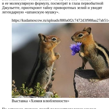
и ее молекулярную формулу, посмотрят в глаза первобытной
Джульетте, приоткроют тайну приворотных зелий и увидят
легендарную «шпанскую мушку».
https://kudamoscow.ru/uploads/880a0f2c7472d3f988aa27ab51
Выставка «Химия влюбленности»