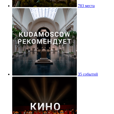
783 места
35 событий