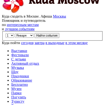
Куда сходить в Москве. Афиша
Москвы
Помощник и путеводитель
по
интересным местам
и
лучшим событиям
Куда пойти
сегодня
завтра
в выходные
в этом месяце
Выставки
Фестивали
С детьми
Активный отдых
Музыка
Шоу
Праздники
Образование
Бесплатно
Музеи
Парки
Погулять
Туристу