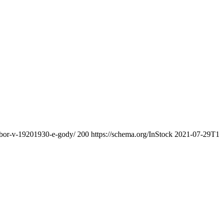
obor-v-19201930-e-gody/
200
https://schema.org/InStock
2021-07-29T1