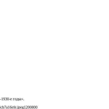
–1930-е годы».
cb7a16efe.jpeg
1200
800