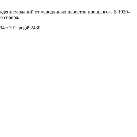
ждением зданий от «уродливых наростов прошлого». В 1920–
о собора.
b94cc191.jpeg
492
430