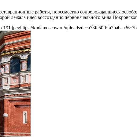
еставрационные работы, повсеместно сопровождавшиеся освобо
торой лежала идея воссоздания первоначального вида Покровског
cc191.jpeg
https://kudamoscow.ru/uploads/deca73fe50fbfa2babaa36c7