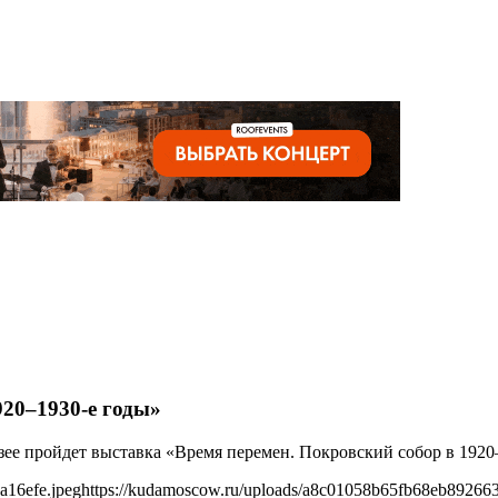
920–1930-е годы»
узее пройдет выставка «Время перемен. Покровский собор в 1920
a16efe.jpeg
https://kudamoscow.ru/uploads/a8c01058b65fb68eb892663