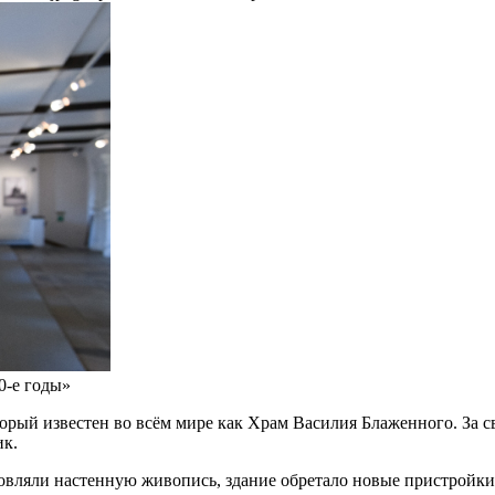
0-е годы»
оторый известен во всём мире как Храм Василия Блаженного. За 
ик.
овляли настенную живопись, здание обретало новые пристройки