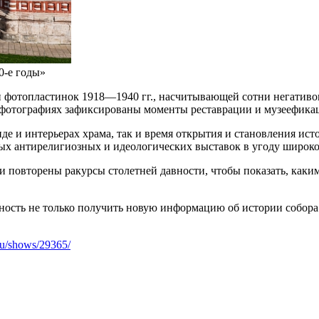
0-е годы»
и фотопластинок 1918—1940 гг., насчитывающей сотни негативо
а фотографиях зафиксированы моменты реставрации и музеефик
 и интерьерах храма, так и время открытия и становления исто
ых антирелигиозных и идеологических выставок в угоду широко
 повторены ракурсы столетней давности, чтобы показать, каким с
сть не только получить новую информацию об истории собора и
.ru/shows/29365/