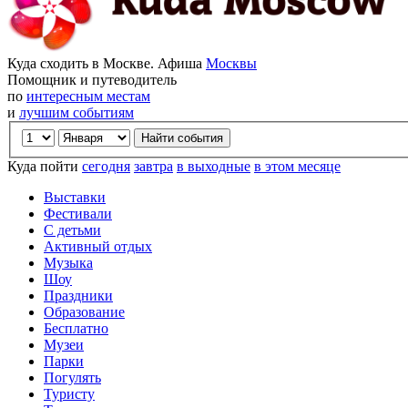
Куда сходить в Москве. Афиша
Москвы
Помощник и путеводитель
по
интересным местам
и
лучшим событиям
Куда пойти
сегодня
завтра
в выходные
в этом месяце
Выставки
Фестивали
С детьми
Активный отдых
Музыка
Шоу
Праздники
Образование
Бесплатно
Музеи
Парки
Погулять
Туристу