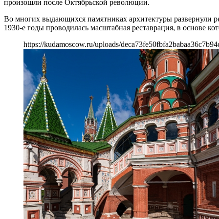
произошли после Октябрьской революции.
Во многих выдающихся памятниках архитектуры развернули р
1930-е годы проводилась масштабная реставрация, в основе ко
https://kudamoscow.ru/uploads/deca73fe50fbfa2babaa36c7b94