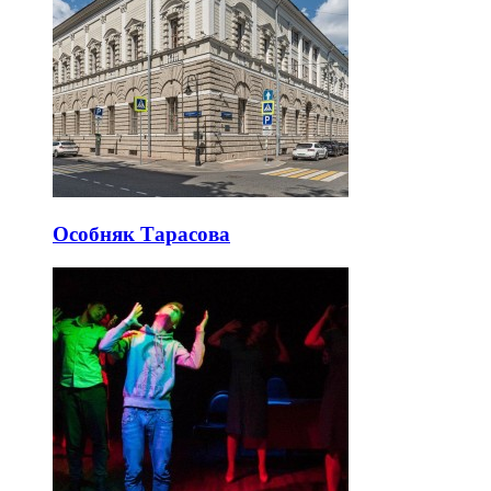
Особняк Тарасова