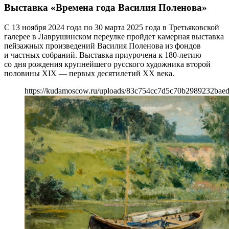
Выставка «Времена года Василия Поленова»
С 13 ноября 2024 года по 30 марта 2025 года в Третьяковской
галерее в Лаврушинском переулке пройдет камерная выставка
пейзажных произведений Василия Поленова из фондов
и частных собраний. Выставка приурочена к 180-летию
со дня рождения крупнейшего русского художника второй
половины XIX — первых десятилетий XX века.
https://kudamoscow.ru/uploads/83c754cc7d5c70b2989232bae