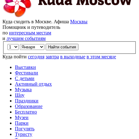
Куда сходить в Москве. Афиша
Москвы
Помощник и путеводитель
по
интересным местам
и
лучшим событиям
Куда пойти
сегодня
завтра
в выходные
в этом месяце
Выставки
Фестивали
С детьми
Активный отдых
Музыка
Шоу
Праздники
Образование
Бесплатно
Музеи
Парки
Погулять
Туристу