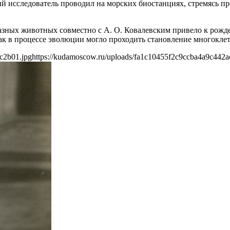
й исследователь проводил на морских биостанциях, стремясь пр
азных животных совместно с А. О. Ковалевским привело к рож
ак в процессе эволюции могло проходить становление многокле
c2b01.jpg
https://kudamoscow.ru/uploads/fa1c10455f2c9ccba4a9c442a