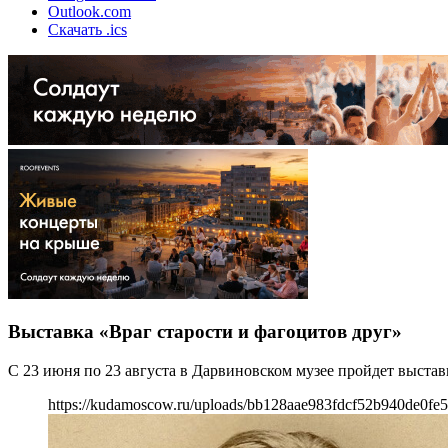
Outlook.com
Скачать .ics
Выставка «Враг старости и фагоцитов друг»
С 23 июня по 23 августа в Дарвиновском музее пройдет выстав
https://kudamoscow.ru/uploads/bb128aae983fdcf52b940de0fe5