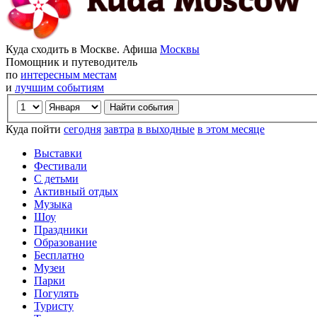
Куда сходить в Москве. Афиша
Москвы
Помощник и путеводитель
по
интересным местам
и
лучшим событиям
Куда пойти
сегодня
завтра
в выходные
в этом месяце
Выставки
Фестивали
С детьми
Активный отдых
Музыка
Шоу
Праздники
Образование
Бесплатно
Музеи
Парки
Погулять
Туристу