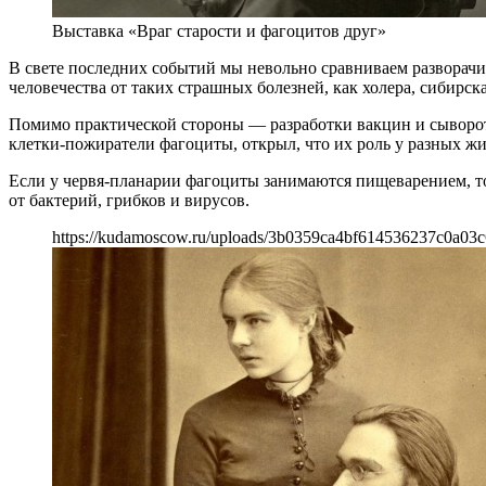
Выставка «Враг старости и фагоцитов друг»
В свете последних событий мы невольно сравниваем разворач
человечества от таких страшных болезней, как холера, сибирска
Помимо практической стороны — разработки вакцин и сыворото
клетки-пожиратели фагоциты, открыл, что их роль у разных ж
Если у червя-планарии фагоциты занимаются пищеварением, то
от бактерий, грибков и вирусов.
https://kudamoscow.ru/uploads/3b0359ca4bf614536237c0a03c