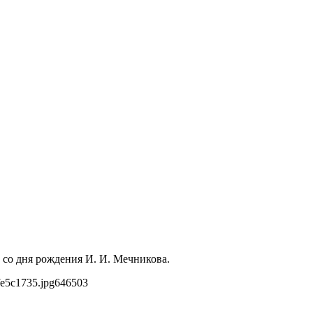
 со дня рождения И. И. Мечникова.
fe5c1735.jpg
646
503