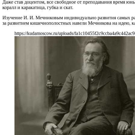
Даже став доцентом, все свободное от преподавания время юны
коралл и каракатица, губка и скат.
Изучение И. И. Мечниковым индивидуально развития самых р
за развитием кишечнополостных навели Мечникова на идею, к
https://kudamoscow.ru/uploads/fa1c10455f2c9ccba4a9c442ac9