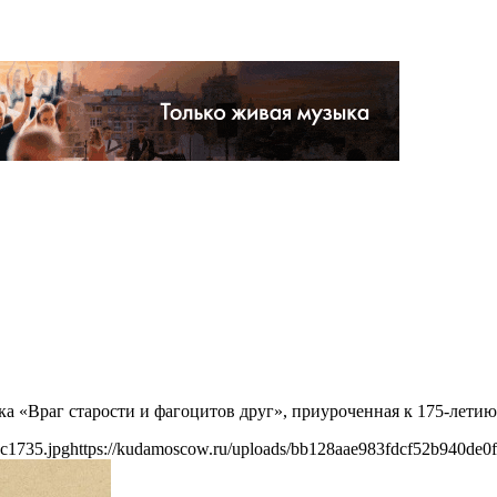
ка «Враг старости и фагоцитов друг», приуроченная к 175-летию
c1735.jpg
https://kudamoscow.ru/uploads/bb128aae983fdcf52b940de0