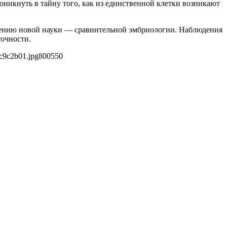
оникнуть в тайну того, как из единственной клетки возникают
дению новой науки — сравнительной эмбриологии. Наблюдения
точности.
c9c2b01.jpg
800
550