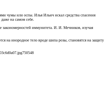
ми чумы или оспы. Илья Ильич искал средства спасения
 даже на самом себе.
е закономерностей иммунитета. И. И. Мечников, изучая
ся на инородное тело вроде шипа розы, становятся на защиту
03c6d0a07.jpg
750
548