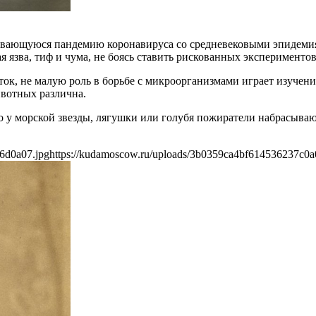
ивающуюся пандемию коронавируса со средневековыми эпидемия
я язва, тиф и чума, не боясь ставить рискованных экспериментов
к, не малую роль в борьбе с микроорганизмами играет изучени
ивотных различна.
 у морской звезды, лягушки или голубя пожиратели набрасывают
6d0a07.jpg
https://kudamoscow.ru/uploads/3b0359ca4bf614536237c0a