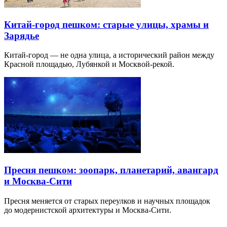
Китай-город пешком: старые улицы, храмы и
Зарядье
Китай-город — не одна улица, а исторический район между
Красной площадью, Лубянкой и Москвой-рекой.
Пресня пешком: зоопарк, планетарий, авангард
и Москва-Сити
Пресня меняется от старых переулков и научных площадок
до модернистской архитектуры и Москва-Сити.