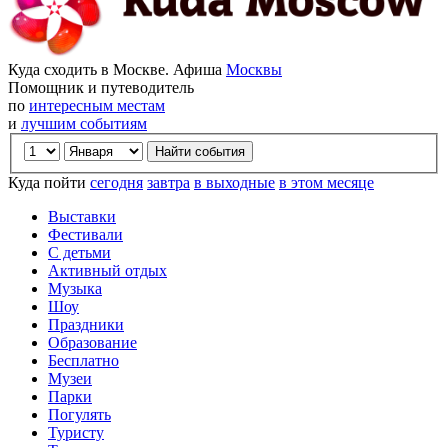
Куда сходить в Москве. Афиша
Москвы
Помощник и путеводитель
по
интересным местам
и
лучшим событиям
Куда пойти
сегодня
завтра
в выходные
в этом месяце
Выставки
Фестивали
С детьми
Активный отдых
Музыка
Шоу
Праздники
Образование
Бесплатно
Музеи
Парки
Погулять
Туристу