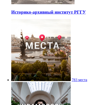
Историко-архивный институт РГГУ
783 места