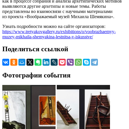
как в процессе собрания и анализа архетипических мотивов
выявляются другие архетипы и новые темы. Работы
представлены во взаимосвязи с научными материалами
из проекта «Воображаемый музей Михаила Шемякина».
Узнать подробности можно на сайте организаторов:
https://www.tretyakovgallery.ru/exhibitions/o/voobrazhaemyy-
muzey-mikhaila-shemyakina-lestnitsa-v-iskusstve/
Поделиться ссылкой
Фотографии события