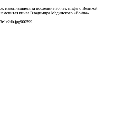
е, накопившиеся за последние 30 лет, мифы о Великой
 знаменитая книга Владимира Мединского «Война».
23e1e2db.jpg
900
599