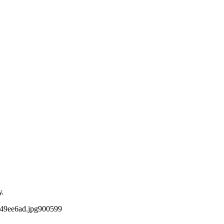
.
49ee6ad.jpg
900
599