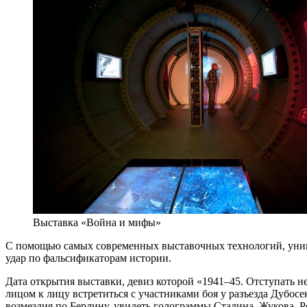
Выставка «Война и мифы»
С помощью самых современных выставочных технологий, уник
удар по фальсификаторам истории.
Дата открытия выставки, девиз которой «1941–45. Отступать н
лицом к лицу встретиться с участниками боя у разъезда Дубосе
возмездия по Берлину, увидеть голограммы Сталина, Жукова, Р