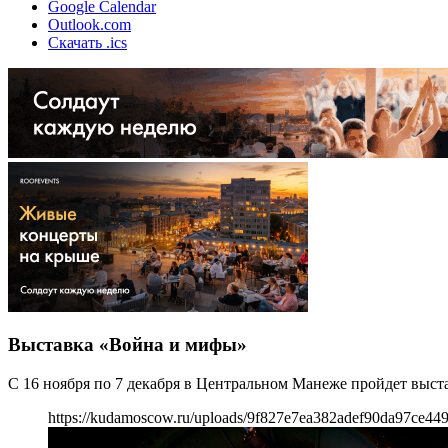
Google Calendar
Outlook.com
Скачать .ics
Выставка «Война и мифы»
С 16 ноября по 7 декабря в Центральном Манеже пройдет выст
https://kudamoscow.ru/uploads/9f827e7ea382adef90da97ce449