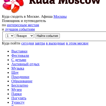
Куда сходить в Москве. Афиша
Москвы
Помощник и путеводитель
по
интересным местам
и
лучшим событиям
Куда пойти
сегодня
завтра
в выходные
в этом месяце
Выставки
Фестивали
С детьми
Активный отдых
Музыка
Шоу
Праздники
Образование
Бесплатно
Музеи
Парки
Погулять
Туристу