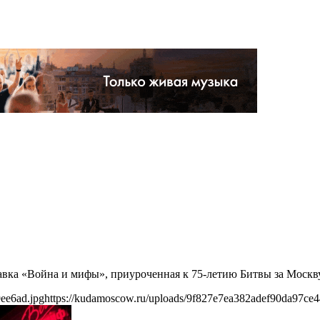
авка «Война и мифы», приуроченная к 75-летию Битвы за Москву
ee6ad.jpg
https://kudamoscow.ru/uploads/9f827e7ea382adef90da97ce4