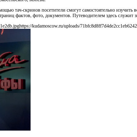
щью тач-скринов посетители смогут самостоятельно изучить вс
траниц фактов, фото, документов. Путеводителем здесь служит
1e2db.jpg
https://kudamoscow.ru/uploads/71bfc8d8ff7d4de2cc1eb624