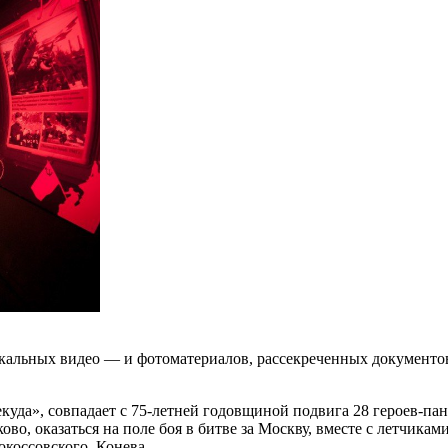
альных видео — и фотоматериалов, рассекреченных документов
екуда», совпадает с 75-летней годовщиной подвига 28 героев-п
ково, оказаться на поле боя в битве за Москву, вместе с летчи
окоссовского, Конева.