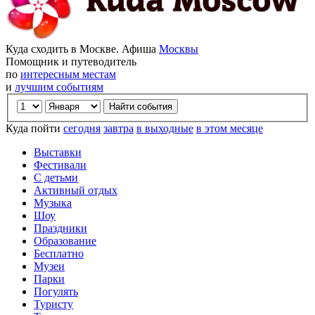
Куда сходить в Москве. Афиша
Москвы
Помощник и путеводитель
по
интересным местам
и
лучшим событиям
Куда пойти
сегодня
завтра
в выходные
в этом месяце
Выставки
Фестивали
С детьми
Активный отдых
Музыка
Шоу
Праздники
Образование
Бесплатно
Музеи
Парки
Погулять
Туристу