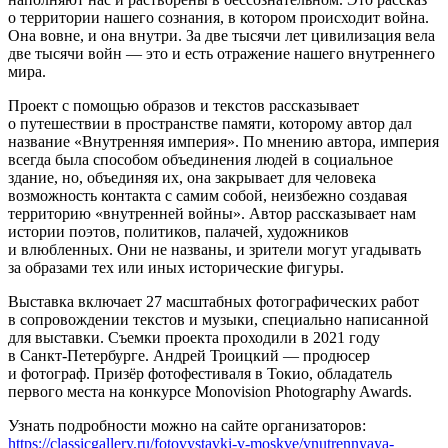
о территории нашего сознания, в котором происходит война.
Она вовне, и она внутри. За две тысячи лет цивилизация вела
две тысячи войн — это и есть отражение нашего внутреннего
мира.
Проект с помощью образов и текстов рассказывает
о путешествии в пространстве памяти, которому автор дал
название «Внутренняя империя». По мнению автора, империя
всегда была способом объединения людей в социальное
здание, но, объединяя их, она закрывает для человека
возможность контакта с самим собой, неизбежно создавая
территорию «внутренней войны». Автор рассказывает нам
истории поэтов, политиков, палачей, художников
и влюбленных. Они не названы, и зрители могут угадывать
за образами тех или иных исторические фигуры.
Выставка включает 27 масштабных фотографических работ
в сопровождении текстов и музыки, специально написанной
для выставки. Съемки проекта проходили в 2021 году
в Санкт-Петербурге. Андрей Троицкий — продюсер
и фотограф. Призёр фотофестиваля в Токио, обладатель
первого места на конкурсе Monovision Photography Awards.
Узнать подробности можно на сайте организаторов:
https://classicgallery.ru/fotovystavki-v-moskve/vnutrennyaya-