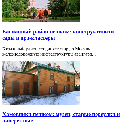
Басманный район пешком: конструктивизм,
сады и арт-кластеры
Басманный район соединяет старую Москву,
железнодорожную инфраструктуру, авангард…
Хамовники пешком: музеи, старые переулки и
набережные