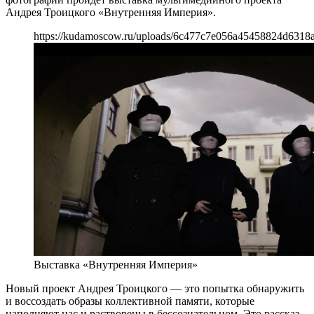
Андрея Троицкого «Внутренняя Империя».
https://kudamoscow.ru/uploads/6c477c7e056a45458824d6318a
Выставка «Внутренняя Империя»
Новый проект Андрея Троицкого — это попытка обнаружить
и воссоздать образы коллективной памяти, которые
наполняют нас и растворены в бессознательном. Это рассказ