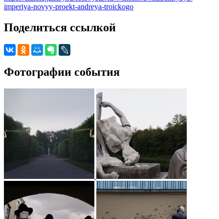
imperiya-novyy-proekt-andreya-troickogo
Поделиться ссылкой
Фотографии события