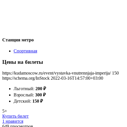
Станция метро
Спортивная
Цены на билеты
https://kudamoscow.ru/event/vystavka-vnutrennjaja-imperija/
150
https://schema.org/InStock
2022-03-16T14:57:00+03:00
Льготный:
200
₽
Взрослый:
300
₽
Детский:
150
₽
5+
Купить билет
1 нравится
649
просмотров