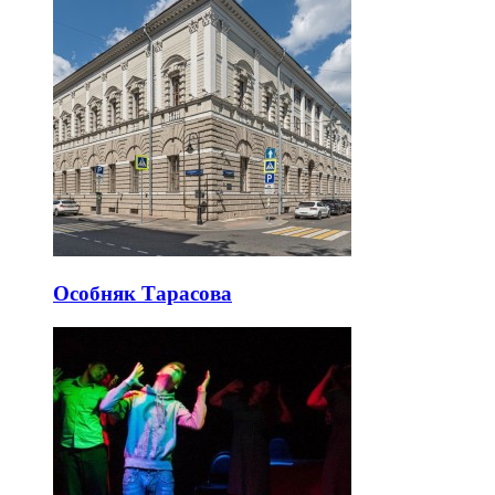
Особняк Тарасова