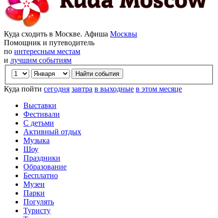
Куда сходить в Москве. Афиша
Москвы
Помощник и путеводитель
по
интересным местам
и
лучшим событиям
Куда пойти
сегодня
завтра
в выходные
в этом месяце
Выставки
Фестивали
С детьми
Активный отдых
Музыка
Шоу
Праздники
Образование
Бесплатно
Музеи
Парки
Погулять
Туристу