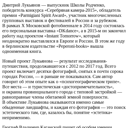
Дмитрий Лукьянов — выпускник Школы Родченко,
победитель конкурса «Серебряная камера-2015», обладатель
премии «Parmigiani Spirit Award», участник многочисленных
групповых выставок и фестивалей в России и за рубежом.
В рамках X Московской фотобиеннале в 2014 году состоялась
его персональная выставка «DKdance», а в 2015-м он закончил
работу над проектом «Instant Tomorrow», который
неоднократно выставлялся в Европе и России. В этом же году
в берлинском издательстве «Peperoni-books» вышла
одноименная книга.
Новый проект Лукьянова — результат исследования-
путешествия, продолжавшегося с 2012 по 2017 год. Всего
проект включает десятки фотографий, снятых в почти сорока
городах России, — и раньше не показывался. Сам автор
говорит об этом опыте как о «психогеографическом трипе».
Все места — и туристическая «достопримечательность»,
и окраина провинциального города с типовой застройкой —
равноправные члены обитаемой земной поверхности.
В объективе Лукьянова оказываются именно самые
обыденные ландшафты, и каждая его фотография — это поиск
эстетического там, где, казалось бы, понятие «эстетика»
неприменимо.
Географ Владимир Каганский пишет об особом умении