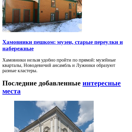
Хамовники пешком: музеи, старые переулки и
набережные
Хамовники нельзя удобно пройти по прямой: музейные
кварталы, Новодевичий ансамбль и Лужники образуют
разные кластеры.
Последние добавленные
интересные
места