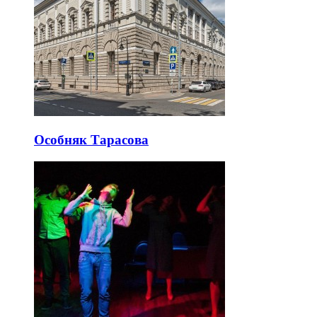
Особняк Тарасова