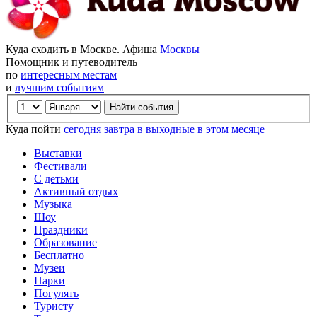
Куда сходить в Москве. Афиша
Москвы
Помощник и путеводитель
по
интересным местам
и
лучшим событиям
Куда пойти
сегодня
завтра
в выходные
в этом месяце
Выставки
Фестивали
С детьми
Активный отдых
Музыка
Шоу
Праздники
Образование
Бесплатно
Музеи
Парки
Погулять
Туристу