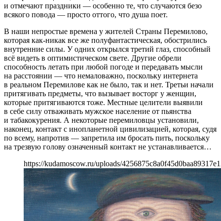
и отмечают праздники — особенно те, что случаются безо
всякого повода — просто оттого, что душа поет.
В наши непростые времена у жителей Страны Перемилово,
которая как-никак все же полуфантастическая, обострились
внутренние силы. У одних открылся третий глаз, способный
всё видеть в оптимистическом свете. Другие обрели
способность летать при любой погоде и передавать мысли
на расстоянии — что немаловажно, поскольку интернета
в реальном Перемилове как не было, так и нет. Третьи начали
притягивать предметы, что вызывает восторг у женщин,
которые притягиваются тоже. Местные целители выявили
в себе силу отваживать мужское население от пьянства
и табакокурения. А некоторые перемиловцы установили,
наконец, контакт с инопланетной цивилизацией, которая, судя
по всему, напротив — запретила им бросать пить, поскольку
на трезвую голову означенный контакт не устанавливается…
https://kudamoscow.ru/uploads/4256875c8a0f45d0baa89317e1