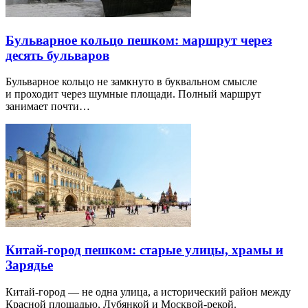
Бульварное кольцо пешком: маршрут через
десять бульваров
Бульварное кольцо не замкнуто в буквальном смысле
и проходит через шумные площади. Полный маршрут
занимает почти…
Китай-город пешком: старые улицы, храмы и
Зарядье
Китай-город — не одна улица, а исторический район между
Красной площадью, Лубянкой и Москвой-рекой.