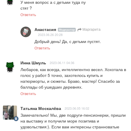
У меня вопрос а с детьми туда пу

стят ?
Ответить
Анастасия
Маргарита
Модератор
2023.06.26 20:28
Добрый день! Да, с детьми пустят.
Ответить
Инна Шмуль
2023.06.11 04:36
Любаров, как всегда, интеллигентно весел. Хохотала в 
голос у работ 5 точно, захотелось купить и 
натюрморты, и сюжеты. Браво, мастер! Спасибо за 
баллады об ушедших деревнях.
Ответить
Татьяна Москалёва
2023.06.05 16:02
Замечательно! Мы, две подруги-пенсионерки, пришли 
на выставку и получили море позитива и 
удовольствия:). Если вам интересны странноватые   