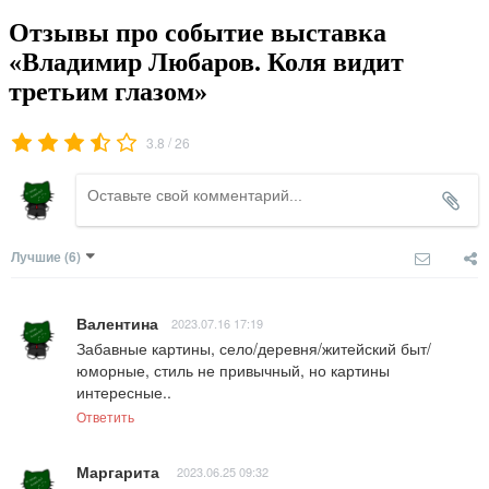
Отзывы про событие выставка
«Владимир Любаров. Коля видит
третьим глазом»
/
3.8
26
Лучшие
(6)
Валентина
2023.07.16 17:19
Забавные картины, село/деревня/житейский быт/
юморные, стиль не привычный, но картины 
интересные..
Ответить
Маргарита
2023.06.25 09:32