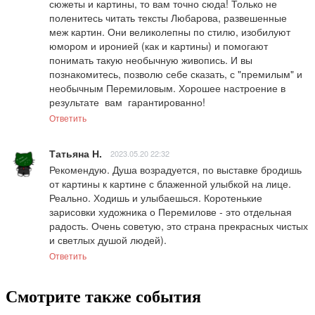
сюжеты и картины, то вам точно сюда! Только не 
поленитесь читать тексты Любарова, развешенные 
меж картин. Они великолепны по стилю, изобилуют   
юмором и иронией (как и картины) и помогают 
понимать такую необычную живопись. И вы 
познакомитесь, позволю себе сказать, с "премилым" и 
необычным Перемиловым. Хорошее настроение в 
результате  вам  гарантированно!
Ответить
Татьяна Н.
2023.05.20 22:32
Рекомендую. Душа возрадуется, по выставке бродишь 
от картины к картине с блаженной улыбкой на лице. 
Реально. Ходишь и улыбаешься. Коротенькие 
зарисовки художника о Перемилове - это отдельная 
радость. Очень советую, это страна прекрасных чистых 
и светлых душой людей).
Ответить
Смотрите также события