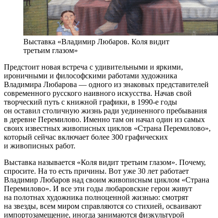
Выставка «Владимир Любаров. Коля видит
третьим глазом»
Предстоит новая встреча с удивительными и яркими,
ироничными и философскими работами художника
Владимира Любарова — одного из знаковых представителей
современного русского наивного искусства. Начав свой
творческий путь с книжной графики, в 1990-е годы
он оставил столичную жизнь ради уединенного пребывания
в деревне Перемилово. Именно там он начал один из самых
своих известных живописных циклов «Страна Перемилово»,
который сейчас включает более 300 графических
и живописных работ.
Выставка называется «Коля видит третьим глазом». Почему,
спросите. На то есть причины. Вот уже 30 лет работает
Владимир Любаров над своим живописным циклом «Страна
Перемилово». И все эти годы любаровские герои живут
на полотнах художника полноценной жизнью: смотрят
на звезды, всем миром справляются со стихией, осваивают
импортозамещение, иногда занимаются физкультурой