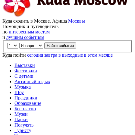
Куда сходить в Москве. Афиша
Москвы
Помощник и путеводитель
по
интересным местам
и
лучшим событиям
Куда пойти
сегодня
завтра
в выходные
в этом месяце
Выставки
Фестивали
С детьми
Активный отдых
Музыка
Шоу
Праздники
Образование
Бесплатно
Музеи
Парки
Погулять
Туристу