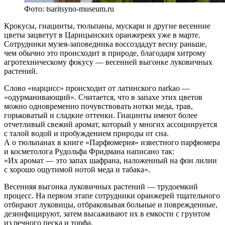
Фото: tsaritsyno-museum.ru
Крокусы, гиацинты, тюльпаны, мускари и другие весенние
цветы зацветут в Царицынских оранжереях уже в марте.
Сотрудники музея-заповедника воссоздадут весну раньше,
чем обычно это происходит в природе, благодаря хитрому
агротехническому фокусу — весенней выгонке луковичных
растений.
Слово «нарцисс» происходит от латинского narkao —
«одурманивающий». Считается, что в запахе этих цветов
можно одновременно почувствовать нотки меда, трав,
горьковатый и сладкие оттенки. Гиацинты имеют более
отчетливый свежий аромат, который у многих ассоциируется
с талой водой и пробуждением природы от сна.
А о тюльпанах в книге «Парфюмерия» известного парфюмера
и косметолога Рудольфа Фридмана написано так:
«Их аромат — это запах шафрана, наложенный на фон лилии
с хорошо ощутимой нотой меда и табака».
Весенняя выгонка луковичных растений — трудоемкий
процесс. На первом этапе сотрудники оранжерей тщательного
отбирают луковицы, отбраковывая больные и поврежденные,
дезинфицируют, затем высаживают их в емкости с грунтом
из речного песка и торфа.