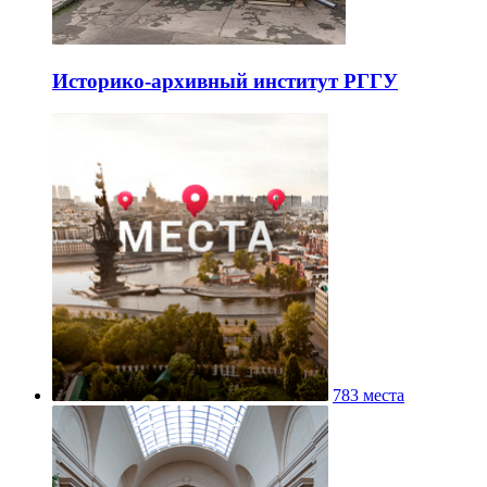
Историко-архивный институт РГГУ
783 места