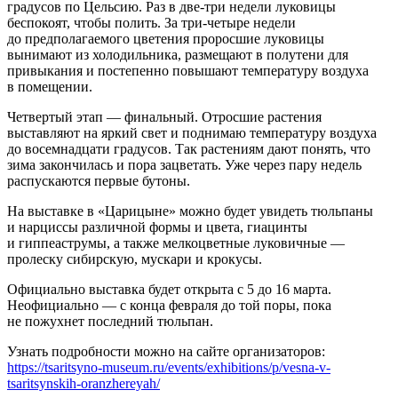
градусов по Цельсию. Раз в две-три недели луковицы
беспокоят, чтобы полить. За три-четыре недели
до предполагаемого цветения проросшие луковицы
вынимают из холодильника, размещают в полутени для
привыкания и постепенно повышают температуру воздуха
в помещении.
Четвертый этап — финальный. Отросшие растения
выставляют на яркий свет и поднимаю температуру воздуха
до восемнадцати градусов. Так растениям дают понять, что
зима закончилась и пора зацветать. Уже через пару недель
распускаются первые бутоны.
На выставке в «Царицыне» можно будет увидеть тюльпаны
и нарциссы различной формы и цвета, гиацинты
и гиппеаструмы, а также мелкоцветные луковичные —
пролеску сибирскую, мускари и крокусы.
Официально выставка будет открыта с 5 до 16 марта.
Неофициально — с конца февраля до той поры, пока
не пожухнет последний тюльпан.
Узнать подробности можно на сайте организаторов:
https://tsaritsyno-museum.ru/events/exhibitions/p/vesna-v-
tsaritsynskih-oranzhereyah/