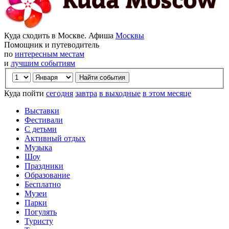
Куда сходить в Москве. Афиша
Москвы
Помощник и путеводитель
по
интересным местам
и
лучшим событиям
Куда пойти
сегодня
завтра
в выходные
в этом месяце
Выставки
Фестивали
С детьми
Активный отдых
Музыка
Шоу
Праздники
Образование
Бесплатно
Музеи
Парки
Погулять
Туристу