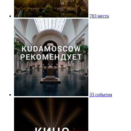
783 места
33 события