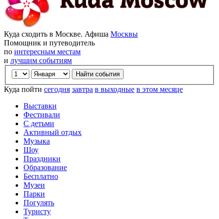
Куда сходить в Москве. Афиша
Москвы
Помощник и путеводитель
по
интересным местам
и
лучшим событиям
Куда пойти
сегодня
завтра
в выходные
в этом месяце
Выставки
Фестивали
С детьми
Активный отдых
Музыка
Шоу
Праздники
Образование
Бесплатно
Музеи
Парки
Погулять
Туристу