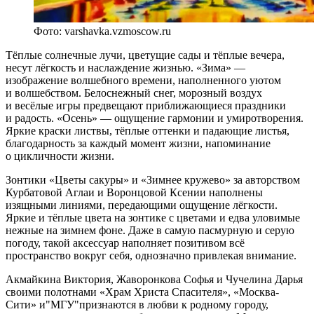
Фото: varshavka.vzmoscow.ru
Тёплые солнечные лучи, цветущие сады и тёплые вечера,
несут лёгкость и наслаждение жизнью. «Зима» —
изображение волшебного времени, наполненного уютом
и волшебством. Белоснежный снег, морозный воздух
и весёлые игры предвещают приближающиеся праздники
и радость. «Осень» — ощущение гармонии и умиротворения.
Яркие краски листвы, тёплые оттенки и падающие листья,
благодарность за каждый момент жизни, напоминание
о цикличности жизни.
Зонтики «Цветы сакуры» и «Зимнее кружево» за авторством
Курбатовой Аглаи и Воронцовой Ксении наполнены
изящными линиями, передающими ощущение лёгкости.
Яркие и тёплые цвета на зонтике с цветами и едва уловимые
нежные на зимнем фоне. Даже в самую пасмурную и серую
погоду, такой аксессуар наполняет позитивом всё
пространство вокруг себя, однозначно привлекая внимание.
Акмайкина Виктория, Жаворонкова Софья и Чучелина Дарья
своими полотнами «Храм Христа Спасителя», «Москва-
Сити» и"МГУ"признаются в любви к родному городу,