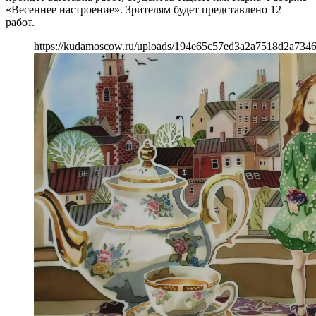
«Весеннее настроение». Зрителям будет представлено 12
работ.
https://kudamoscow.ru/uploads/194e65c57ed3a2a7518d2a734