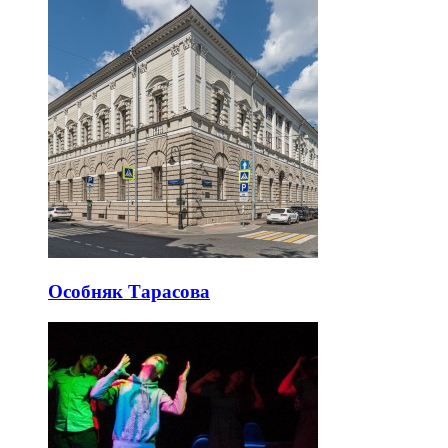
Особняк Тарасова