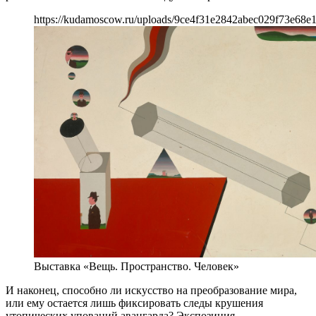
https://kudamoscow.ru/uploads/9ce4f31e2842abec029f73e68e1
Выставка «Вещь. Пространство. Человек»
И наконец, способно ли искусство на преобразование мира,
или ему остается лишь фиксировать следы крушения
утопических упований авангарда? Экспозиция