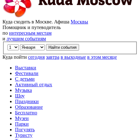
Куда сходить в Москве. Афиша
Москвы
Помощник и путеводитель
по
интересным местам
и
лучшим событиям
Куда пойти
сегодня
завтра
в выходные
в этом месяце
Выставки
Фестивали
С детьми
Активный отдых
Музыка
Шоу
Праздники
Образование
Бесплатно
Музеи
Парки
Погулять
Туристу