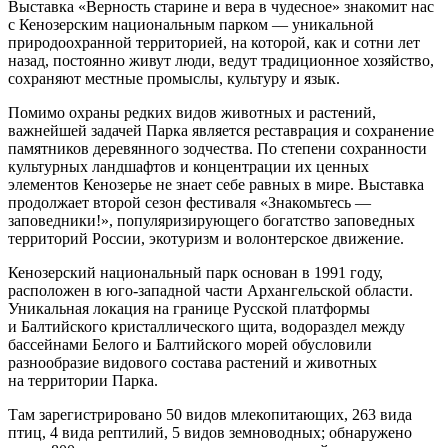
Выставка «Верность старине и вера в чудесное» знакомит нас
с Кенозерским национальным парком — уникальной
природоохранной территорией, на которой, как и сотни лет
назад, постоянно живут люди, ведут традиционное хозяйство,
сохраняют местные промыслы, культуру и язык.
Помимо охраны редких видов животных и растений,
важнейшей задачей Парка является реставрация и сохранение
памятников деревянного зодчества. По степени сохранности
культурных ландшафтов и концентрации их ценных
элементов Кенозерье не знает себе равных в мире. Выставка
продолжает второй сезон фестиваля «Знакомьтесь —
заповедники!», популяризирующего богатство заповедных
территорий России, экотуризм и волонтерское движение.
Кенозерский национальный парк основан в 1991 году,
расположен в юго-западной части Архангельской области.
Уникальная локация на границе Русской платформы
и Балтийского кристаллического щита, водораздел между
бассейнами Белого и Балтийского морей обусловили
разнообразие видового состава растений и животных
на территории Парка.
Там зарегистрировано 50 видов млекопитающих, 263 вида
птиц, 4 вида рептилий, 5 видов земноводных; обнаружено