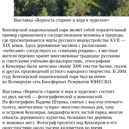
Выставка «Верность старине и вера в чудесное»
Кенозерский национальный парк являет собой поразительный
пример гармоничного сосуществования человека и природы,
где просматриваются черты русского мироустройства XVII —
XIX веков. Здесь деревянные часовни с расписными
«небесами» соседствуют со «святыми рощами», а местные
жители бережно хранят многовековые традиции: русскими
и советскими учёными-фольклористами, этнографами
в Кенозерье были записаны свыше 3000 текстов былин, сказок
и других произведений устного народного творчества. В 2004
году Кенозерский национальный парк был включен
во Всемирную сеть Биосферных Резерватов ЮНЕСКО.
Выставка «Верность старине и вера в чудесное» состоит
из двух частей — фотографической и живописной.
На фотографиях Вадима Штрика, снятых с высоты птичьего
полета, запечатлены «узоры» многочисленных рек, озер
и островов Кенозерья, ландшафты всех частей парка, многие
объекты деревянного зодчества, большинство деревень
и знаковых мест. Фотограф пролетел над Кенозером и его
окрестностями около тысячи километров во время