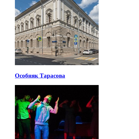
Особняк Тарасова