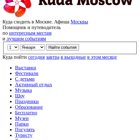
Куда сходить в Москве. Афиша
Москвы
Помощник и путеводитель
по
интересным местам
и
лучшим событиям
Куда пойти
сегодня
завтра
в выходные
в этом месяце
Выставки
Фестивали
С детьми
Активный отдых
Музыка
Шоу
Праздники
Образование
Бесплатно
Музеи
Парки
Погулять
Туристу