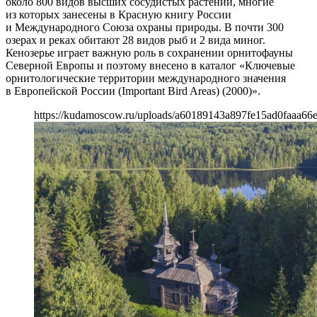
около 800 видов высших сосудистых растений, многие
из которых занесены в Красную книгу России
и Международного Союза охраны природы. В почти 300
озерах и реках обитают 28 видов рыб и 2 вида миног.
Кенозерье играет важную роль в сохранении орнитофауны
Северной Европы и поэтому внесено в каталог «Ключевые
орнитологические территории международного значения
в Европейской России (Important Bird Areas) (2000)».
https://kudamoscow.ru/uploads/a60189143a897fe15ad0faaa66e