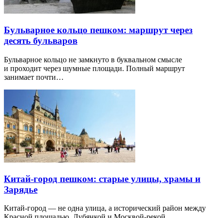
Бульварное кольцо пешком: маршрут через
десять бульваров
Бульварное кольцо не замкнуто в буквальном смысле
и проходит через шумные площади. Полный маршрут
занимает почти…
Китай-город пешком: старые улицы, храмы и
Зарядье
Китай-город — не одна улица, а исторический район между
Красной площадью, Лубянкой и Москвой-рекой.