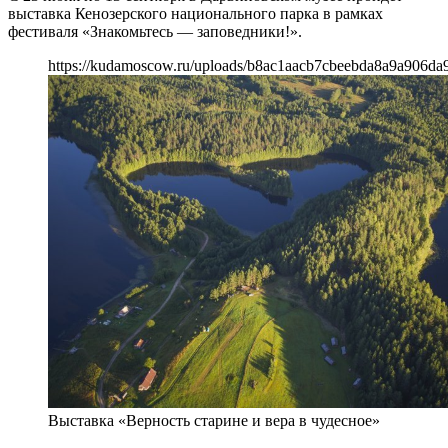
выставка Кенозерского национального парка в рамках
фестиваля «Знакомьтесь — заповедники!».
https://kudamoscow.ru/uploads/b8ac1aacb7cbeebda8a9a906da
Выставка «Верность старине и вера в чудесное»