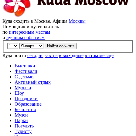
Куда сходить в Москве. Афиша
Москвы
Помощник и путеводитель
по
интересным местам
и
лучшим событиям
Куда пойти
сегодня
завтра
в выходные
в этом месяце
Выставки
Фестивали
С детьми
Активный отдых
Музыка
Шоу
Праздники
Образование
Бесплатно
Музеи
Парки
Погулять
Туристу