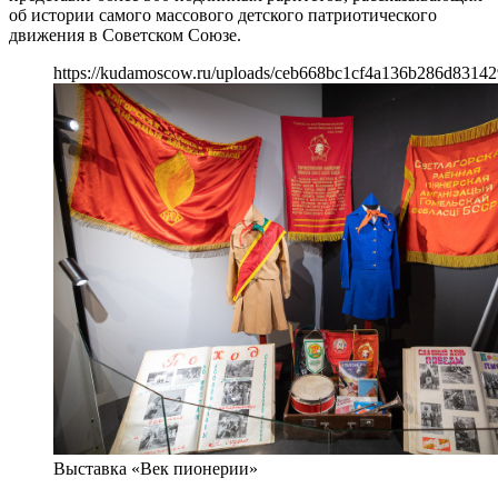
об истории самого массового детского патриотического
движения в Советском Союзе.
https://kudamoscow.ru/uploads/ceb668bc1cf4a136b286d83142
Выставка «Век пионерии»