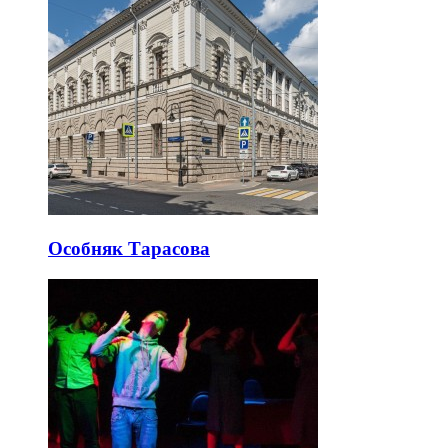
Особняк Тарасова