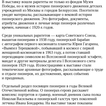
В выставку вошли раритеты не только из фондов Музея
Победы, но и музеев истории пионерского движения детских
учреждений из Москвы и городов Белоруссии. Посетители
увидят материалы, рассказывающие о вековой истории
пионерского движения. Это фотографии, документы,
атрибуты движения и личные вещи пионеров различных
времен, начиная с 1920-х годов.
Среди уникальных раритетов — карта Советского Союза,
вышитая пионерами в 1938 году, пионерский барабан
с автографом первого космонавта планеты Юрия Гагарина,
«Вымпел Терешковой», побывавший в космосе с первой
женщиной-космонавтом в 1963 году, а потом ставший
переходящим символом во Всесоюзной пионерской эстафете,
мандат и другие материалы делегата I Всесоюзного слета
пионеров 1929 года. Иллюстрациями к выставке стали
тематические архивные фотографии, рассказывающие о труде
и отдыхе пионеров, их достижениях, ярких событиях
и праздниках.
Отдельный раздел посвящен пионерии в годы Великой
Отечественной войны. О пионерах-героях расскажет
комплекс портретов и гравюр, военный дневник сына полка
Николая Васильева и пионерский галстук трех поколений
летчика Ивана Бондарева. На выставке также показаны