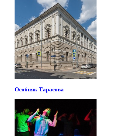
Особняк Тарасова