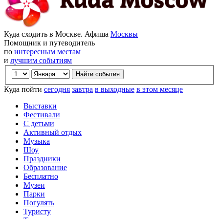
Куда сходить в Москве. Афиша
Москвы
Помощник и путеводитель
по
интересным местам
и
лучшим событиям
Куда пойти
сегодня
завтра
в выходные
в этом месяце
Выставки
Фестивали
С детьми
Активный отдых
Музыка
Шоу
Праздники
Образование
Бесплатно
Музеи
Парки
Погулять
Туристу