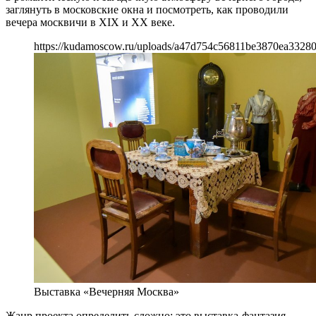
заглянуть в московские окна и посмотреть, как проводили
вечера москвичи в XIX и XX веке.
https://kudamoscow.ru/uploads/a47d754c56811be3870ea33280
Выставка «Вечерняя Москва»
Жанр проекта определить сложно: это выставка-фантазия,