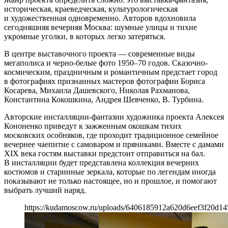
историческая, краеведческая, культурологическая
и художественная одновременно. Авторов вдохновила
сегодняшняя вечерняя Москва: шумные улицы и тихие
укромные уголки, в которых легко затеряться.
В центре выставочного проекта — современные виды
мегаполиса и черно-белые фото 1950–70 годов. Сказочно-
космическим, праздничным и романтичным предстает город
в фотографиях признанных мастеров фотографии Бориса
Косарева, Михаила Дашевского, Николая Рахманова,
Константина Кокошкина, Андрея Шевченко, В. Турбина.
Авторские инсталляции-фантазии художника проекта Алексея
Кононенко приведут к зажженным окошкам тихих
московских особняков, где проходит традиционное семейное
вечернее чаепитие с самоваром и пряниками. Вместе с дамами
XIX века гостям выставки предстоит отправиться на бал.
В инсталляции будет представлена коллекция вечерних
костюмов и старинные зеркала, которые по легендам иногда
показывают не только настоящее, но и прошлое, и помогают
выбрать лучший наряд.
https://kudamoscow.ru/uploads/6406185912a620d6eef3f20d14