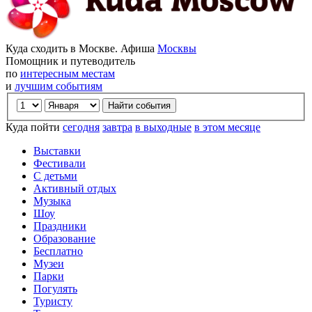
Куда сходить в Москве. Афиша
Москвы
Помощник и путеводитель
по
интересным местам
и
лучшим событиям
Куда пойти
сегодня
завтра
в выходные
в этом месяце
Выставки
Фестивали
С детьми
Активный отдых
Музыка
Шоу
Праздники
Образование
Бесплатно
Музеи
Парки
Погулять
Туристу