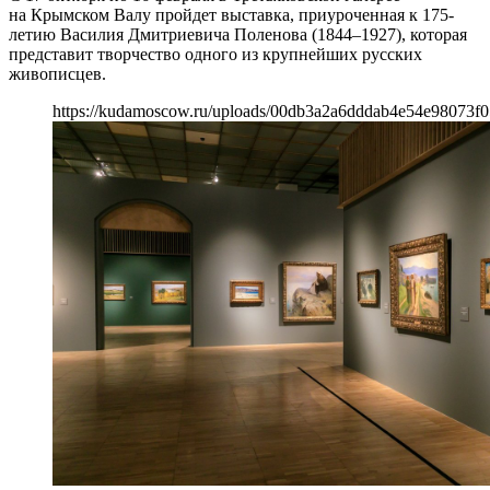
на Крымском Валу пройдет выставка, приуроченная к 175-
летию Василия Дмитриевича Поленова (1844–1927), которая
представит творчество одного из крупнейших русских
живописцев.
https://kudamoscow.ru/uploads/00db3a2a6dddab4e54e98073f0