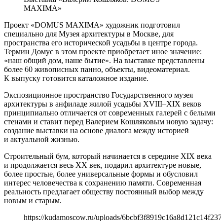
MAXIMA»
Проект «DOMUS MAXIMA» художник подготовил
специально для Музея архитектуры в Москве, для
пространства его исторической усадьбы в центре города.
Термин Домус в этом проекте приобретает иное значение:
«наш общий дом, наше бытие». На выставке представлены
более 60 живописных панно, объекты, видеоматериал.
К выпуску готовится каталожное издание.
Экспозиционное пространство Государственного музея
архитектуры в анфиладе жилой усадьбы XVIII–XIX веков
принципиально отличается от современных галерей с белыми
стенами и ставит перед Валерием Кошляковым новую задачу:
создание выставки на основе диалога между историей
и актуальной жизнью.
Строительный бум, который начинается в середине XIX века
и продолжается весь XX век, подарил архитектуре новые,
более простые, более универсальные формы и обусловил
интерес человечества к сохранению памяти. Современная
реальность предлагает обществу постоянный выбор между
новым и старым.
https://kudamoscow.ru/uploads/6bcbf3f8919c16a8d121c14f237