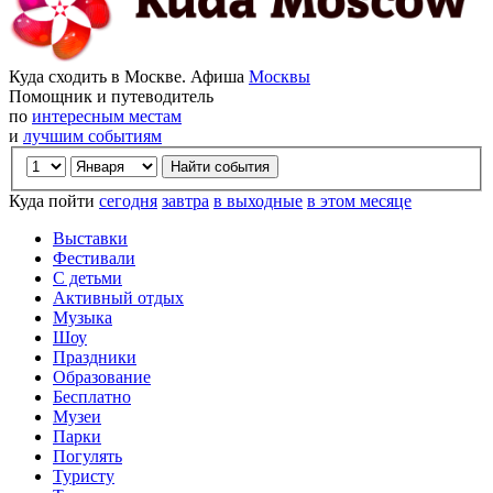
Куда сходить в Москве. Афиша
Москвы
Помощник и путеводитель
по
интересным местам
и
лучшим событиям
Куда пойти
сегодня
завтра
в выходные
в этом месяце
Выставки
Фестивали
С детьми
Активный отдых
Музыка
Шоу
Праздники
Образование
Бесплатно
Музеи
Парки
Погулять
Туристу