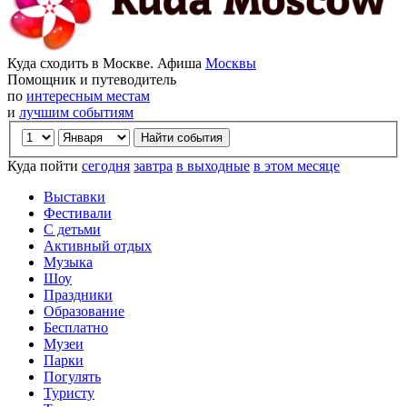
Куда сходить в Москве. Афиша
Москвы
Помощник и путеводитель
по
интересным местам
и
лучшим событиям
Куда пойти
сегодня
завтра
в выходные
в этом месяце
Выставки
Фестивали
С детьми
Активный отдых
Музыка
Шоу
Праздники
Образование
Бесплатно
Музеи
Парки
Погулять
Туристу