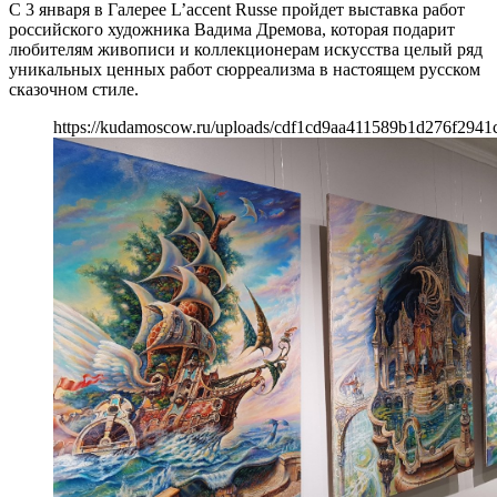
С 3 января в Галерее L’accent Russe пройдет выставка работ
российского художника Вадима Дремова, которая подарит
любителям живописи и коллекционерам искусства целый ряд
уникальных ценных работ сюрреализма в настоящем русском
сказочном стиле.
https://kudamoscow.ru/uploads/cdf1cd9aa411589b1d276f2941