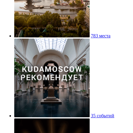
783 места
35 событий