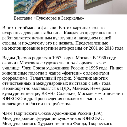
Выставка «Лукоморье в Зазеркалье»
В них нет обмана и фальши. В этих картинах только
искренняя доверчивая былина. Каждая из представленных
работ является истинным культурным наследием нашей
страны, и по-другому это не назвать. Представленные
на экспонирование картины датированы от 2001 до 2018 года.
Вадим Дремов родился в 1957 году в Москве. В 1986 году
окончил Московское художественно-оформительское
училище. Член Союза художников России с 1996 года. Пишет
живописные полотна в жанре «фэнтези» с элементами
сюрреализма. Талантливый график. Участник многих
отечественных и международных выставок с 1987 года.
Неоднократно выставлялся в ЦДХ, Манеже, Немецком
культурном центре, ВЗ «На Солянке», Московском отделении
ЮНЕСКО и др. Произведения находятся в частных
коллекциях в России и за рубежом.
Член Творческого Союза Художников России (IFA),
Международной федерации художников ЮНЕСКО,
Международного Художественного Фонда, Творческого