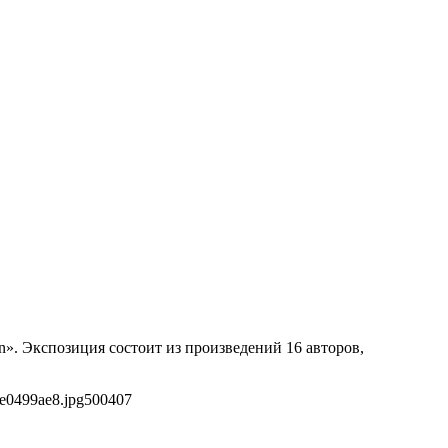
». Экспозиция состоит из произведений 16 авторов,
e0499ae8.jpg
500
407