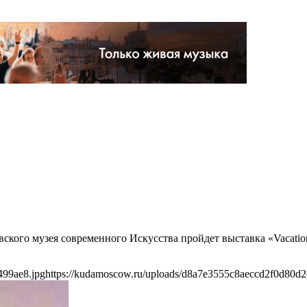
ского музея современного Искусства пройдет выставка «Vacation
499ae8.jpg
https://kudamoscow.ru/uploads/d8a7e3555c8aeccd2f0d80d2