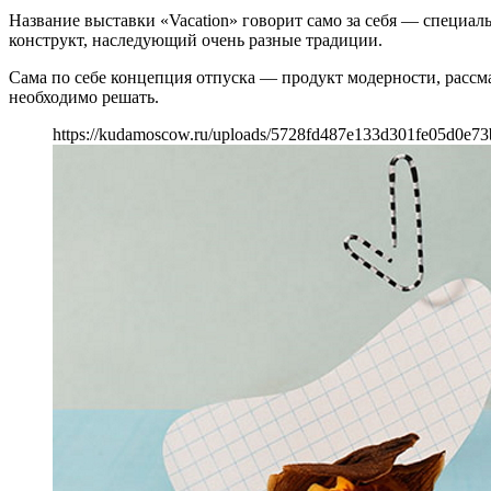
Название выставки «Vacation» говорит само за себя — специал
конструкт, наследующий очень разные традиции.
Сама по себе концепция отпуска — продукт модерности, рассм
необходимо решать.
https://kudamoscow.ru/uploads/5728fd487e133d301fe05d0e73