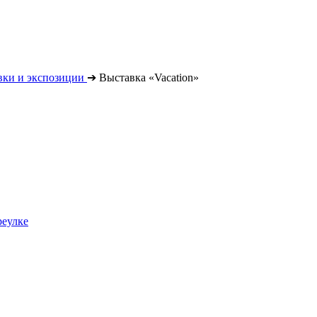
вки и экспозиции
➔
Выставка «Vacation»
реулке