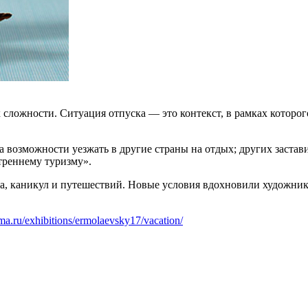
 сложности. Ситуация отпуска — это контекст, в рамках которо
возможности уезжать в другие страны на отдых; других застави
треннему туризму».
ха, каникул и путешествий. Новые условия вдохновили художни
ma.ru/exhibitions/ermolaevsky17/vacation/