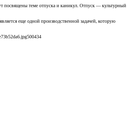
дут посвящены теме отпуска и каникул. Отпуск — культурный
является еще одной производственной задачей, которую
e73b52da6.jpg
500
434