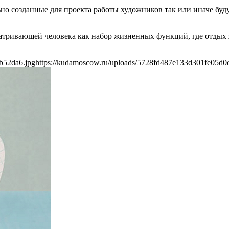
ьно созданные для проекта работы художников так или иначе бу
атривающей человека как набор жизненных функций, где отдых 
b52da6.jpg
https://kudamoscow.ru/uploads/5728fd487e133d301fe05d0