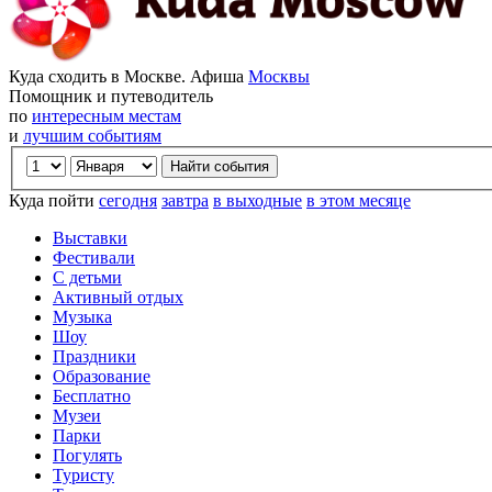
Куда сходить в Москве. Афиша
Москвы
Помощник и путеводитель
по
интересным местам
и
лучшим событиям
Куда пойти
сегодня
завтра
в выходные
в этом месяце
Выставки
Фестивали
С детьми
Активный отдых
Музыка
Шоу
Праздники
Образование
Бесплатно
Музеи
Парки
Погулять
Туристу