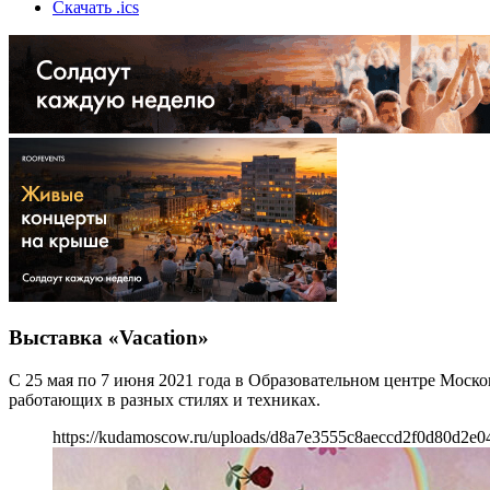
Скачать .ics
Выставка «Vacation»
С 25 мая по 7 июня 2021 года в Образовательном центре Москов
работающих в разных стилях и техниках.
https://kudamoscow.ru/uploads/d8a7e3555c8aeccd2f0d80d2e0