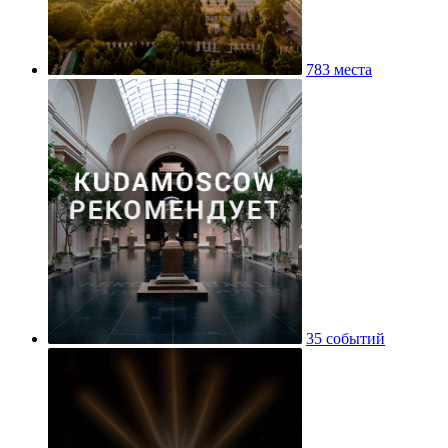
783 места
35 событий