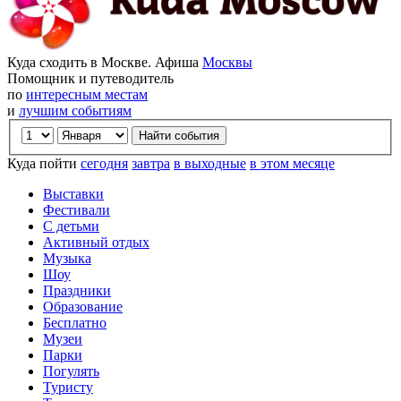
Куда сходить в Москве. Афиша
Москвы
Помощник и путеводитель
по
интересным местам
и
лучшим событиям
Куда пойти
сегодня
завтра
в выходные
в этом месяце
Выставки
Фестивали
С детьми
Активный отдых
Музыка
Шоу
Праздники
Образование
Бесплатно
Музеи
Парки
Погулять
Туристу