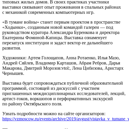
типовых жилых домов. В своих практиках участники
выставки связывают опыт проживания в спальных районах
с механикой современных компьютерных игр.
«В тумане войны» станет первым проектом в пространстве
«Ходынки», созданным новой командой галереи — под
руководством куратора Александра Буренкова и директора
Екатерины Фоминой-Капицы. Выставка ознаменует
перезапуск институции и задаст вектор ее дальнейшего
развития.
Художники: Артем Голощапов, Анна Ротаенко, Илья Мазо,
Андрей Сяйлев, Владимир Карташов, Абрам Ребров, Дарья
Макарова, Дмитрий Морозов:vtol:, Лена Цибизова, Аристарх
Чернышев.
Выставка будет сопровождаться публичной образовательной
программой, состоящей из дискуссий с участием
приглашенных междисциплинарных исследователей, лекций,
артист-токов, воркшопов и перформативных экскурсий
по району Октябрьского поля.
Узнать подробности можно на сайте организаторов:
https://vzmoscow.ru/events/archive/2019/avgust/vistavka_v_tumane_