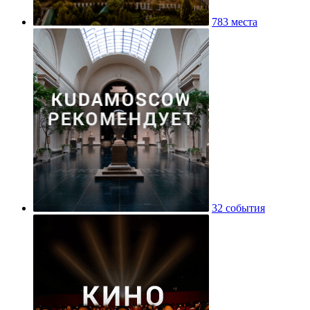
783 места
32 события