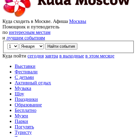
Куда сходить в Москве. Афиша
Москвы
Помощник и путеводитель
по
интересным местам
и
лучшим событиям
Куда пойти
сегодня
завтра
в выходные
в этом месяце
Выставки
Фестивали
С детьми
Активный отдых
Музыка
Шоу
Праздники
Образование
Бесплатно
Музеи
Парки
Погулять
Туристу