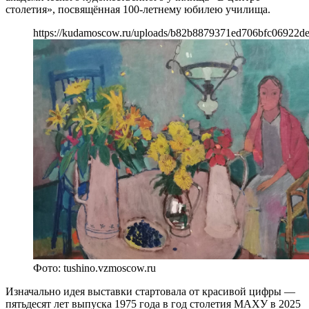
столетия», посвящённая 100-летнему юбилею училища.
https://kudamoscow.ru/uploads/b82b8879371ed706bfc06922d
Фото: tushino.vzmoscow.ru
Изначально идея выставки стартовала от красивой цифры —
пятьдесят лет выпуска 1975 года в год столетия МАХУ в 2025