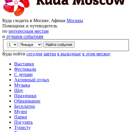
Куда сходить в Москве. Афиша
Москвы
Помощник и путеводитель
по
интересным местам
и
лучшим событиям
Куда пойти
сегодня
завтра
в выходные
в этом месяце
Выставки
Фестивали
С детьми
Активный отдых
Музыка
Шоу
Праздники
Образование
Бесплатно
Музеи
Парки
Погулять
Туристу