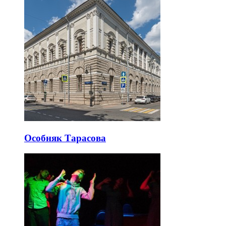
Особняк Тарасова