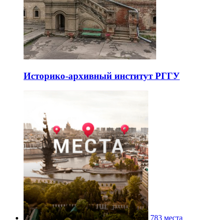
Историко-архивный институт РГГУ
783 места