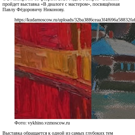
пройдет выставка «В диалоге с мастером», посвящённая
Павлу Фёдоровичу Никонову.
https://kudamoscow.ru/uploads/32ba38f6ceaa3f4f696a58832fa
Фото: vykhino.vzmoscow.ru
Выставка обращается к одной из самых глубоких тем