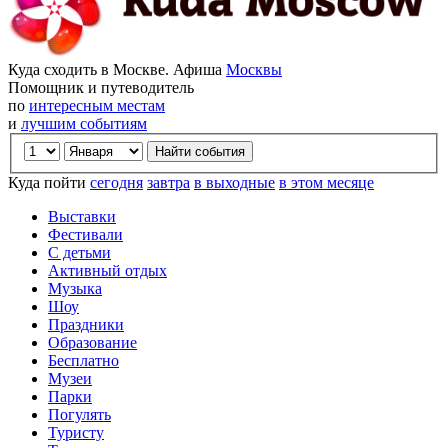
Куда сходить в Москве. Афиша
Москвы
Помощник и путеводитель
по
интересным местам
и
лучшим событиям
Куда пойти
сегодня
завтра
в выходные
в этом месяце
Выставки
Фестивали
С детьми
Активный отдых
Музыка
Шоу
Праздники
Образование
Бесплатно
Музеи
Парки
Погулять
Туристу