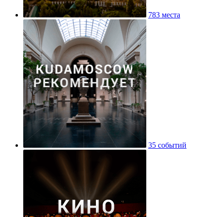
783 места
35 событий