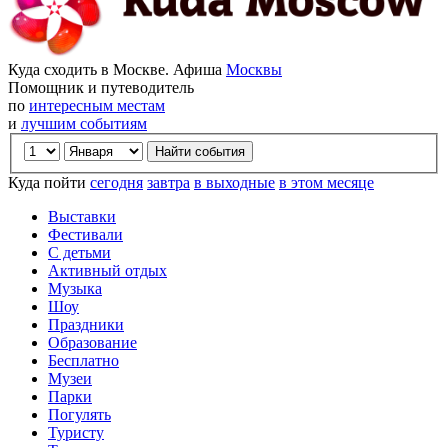
Куда сходить в Москве. Афиша
Москвы
Помощник и путеводитель
по
интересным местам
и
лучшим событиям
Куда пойти
сегодня
завтра
в выходные
в этом месяце
Выставки
Фестивали
С детьми
Активный отдых
Музыка
Шоу
Праздники
Образование
Бесплатно
Музеи
Парки
Погулять
Туристу