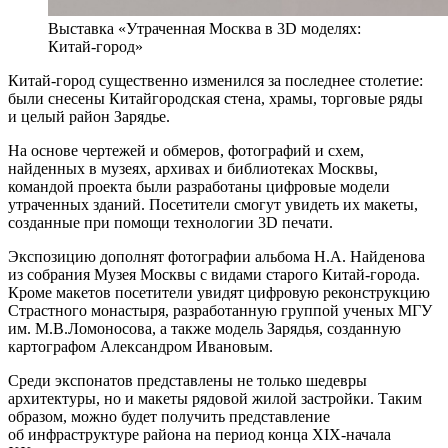
Выставка «Утраченная Москва в 3D моделях:
Китай-город»
Китай-город существенно изменился за последнее столетие:
были снесены Китайгородская стена, храмы, торговые ряды
и целый район Зарядье.
На основе чертежей и обмеров, фотографий и схем,
найденных в музеях, архивах и библиотеках Москвы,
командой проекта были разработаны цифровые модели
утраченных зданий. Посетители смогут увидеть их макеты,
созданные при помощи технологии 3D печати.
Экспозицию дополнят фотографии альбома Н.А. Найденова
из собрания Музея Москвы с видами старого Китай-города.
Кроме макетов посетители увидят цифровую реконструкцию
Страстного монастыря, разработанную группой ученых МГУ
им. М.В.Ломоносова, а также модель Зарядья, созданную
картографом Александром Ивановым.
Среди экспонатов представлены не только шедевры
архитектуры, но и макеты рядовой жилой застройки. Таким
образом, можно будет получить представление
об инфраструктуре района на период конца XIX-начала