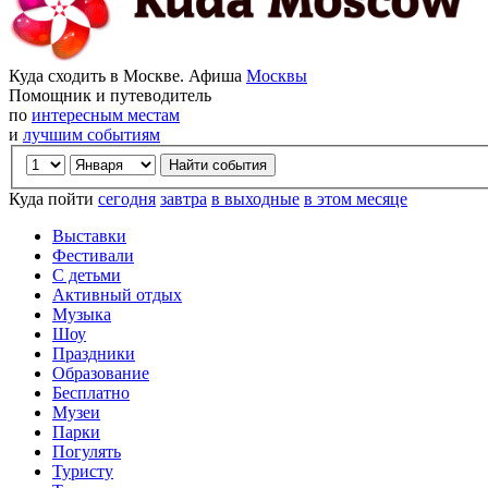
Куда сходить в Москве. Афиша
Москвы
Помощник и путеводитель
по
интересным местам
и
лучшим событиям
Куда пойти
сегодня
завтра
в выходные
в этом месяце
Выставки
Фестивали
С детьми
Активный отдых
Музыка
Шоу
Праздники
Образование
Бесплатно
Музеи
Парки
Погулять
Туристу