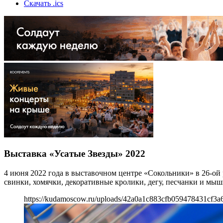
Скачать .ics
Выставка «Усатые Звезды» 2022
4 июня 2022 года в выставочном центре «Сокольники» в 26-ой
свинки, хомячки, декоративные кролики, дегу, песчанки и мыш
https://kudamoscow.ru/uploads/42a0a1c883cfb059478431cf3a