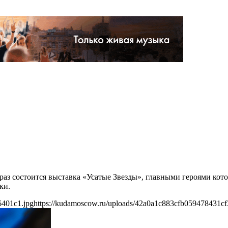
 раз состоится выставка «Усатые Звезды», главными героями к
ки.
6401c1.jpg
https://kudamoscow.ru/uploads/42a0a1c883cfb059478431cf