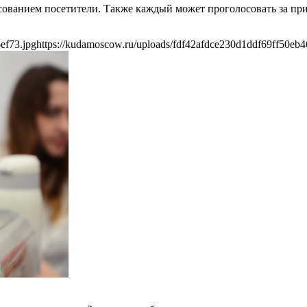
ованием посетители. Также каждый может проголосовать за приг
ef73.jpg
https://kudamoscow.ru/uploads/fdf42afdce230d1ddf69ff50eb4