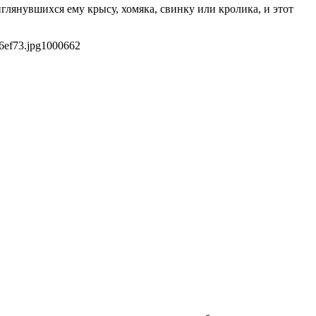
лянувшихся ему крысу, хомяка, свинку или кролика, и этот
6ef73.jpg
1000
662