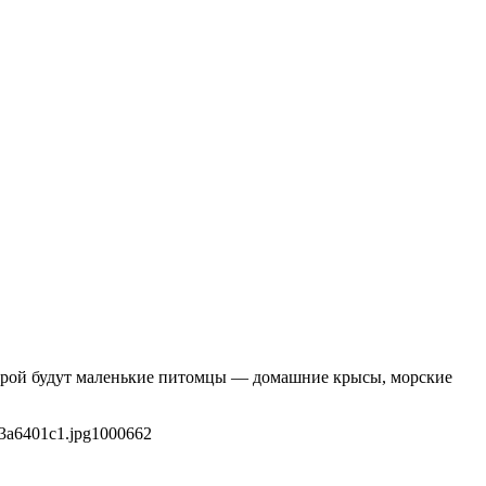
оторой будут маленькие питомцы — домашние крысы, морские
3a6401c1.jpg
1000
662