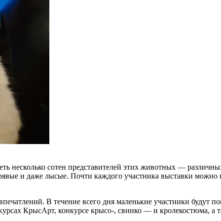
еть несколько сотен представителей этих животных — различны
вые и даже лысые. Почти каждого участника выставки можно пог
печатлений. В течение всего дня маленькие участники будут по
курсах КрысАрт, конкурсе крысо-, свинко — и кролекостюма, а 