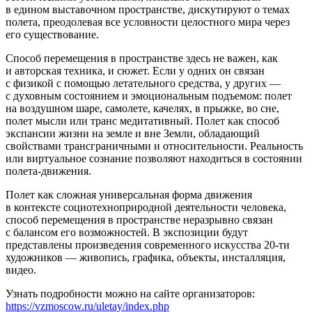
в едином выставочном пространстве, дискутируют о темах
полета, преодолевая все условности целостного мира через
его существование.
Способ перемещения в пространстве здесь не важен, как
и авторская техника, и сюжет. Если у одних он связан
с физикой с помощью летательного средства, у других —
с духовным состоянием и эмоциональным подъемом: полет
на воздушном шаре, самолете, качелях, в прыжке, во сне,
полет мысли или транс медитативный. Полет как способ
экспансии жизни на земле и вне Земли, обладающий
свойствами трансграничными и относительности. Реальность
или виртуальное сознание позволяют находиться в состоянии
полета-движения.
Полет как сложная универсальная форма движения
в контексте социотехноприродной деятельности человека,
способ перемещения в пространстве неразрывно связан
с балансом его возможностей. В экспозиции будут
представлены произведения современного искусства 20-ти
художников — живопись, графика, объекты, инсталляция,
видео.
Узнать подробности можно на сайте организаторов:
https://vzmoscow.ru/uletay/index.php