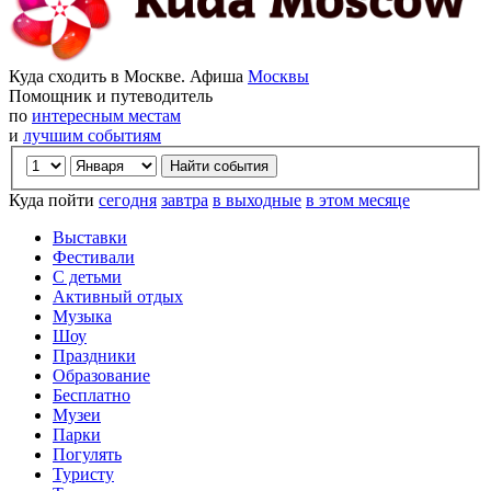
Куда сходить в Москве. Афиша
Москвы
Помощник и путеводитель
по
интересным местам
и
лучшим событиям
Куда пойти
сегодня
завтра
в выходные
в этом месяце
Выставки
Фестивали
С детьми
Активный отдых
Музыка
Шоу
Праздники
Образование
Бесплатно
Музеи
Парки
Погулять
Туристу