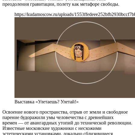
преодоления гравитации, полету как метафоре свободы.
https://kudamoscow.ru/uploads/1553ffedeee252bfb2930bccf7b
Выставка «Улетаешь? Улетай!»
Освоение нового пространства, отрыв от земли и свободное
парение будоражили умы человечества с древнейших
времен — от авангардных утопий до технической революции.
Известные московские художники с несхожими
эстетическими установками, локально сблизившиеся