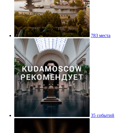
783 места
35 событий