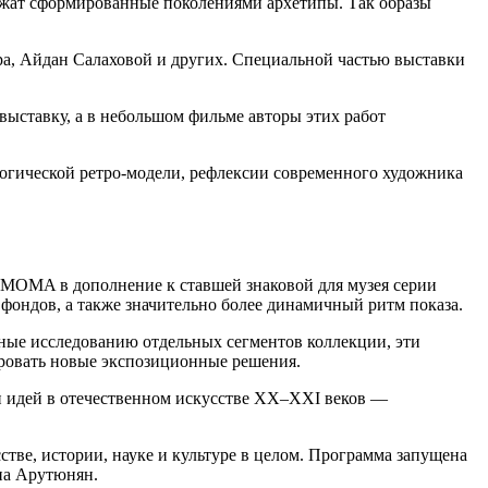
жат сформированные поколениями архетипы. Так образы
а, Айдан Салаховой и других. Специальной частью выставки
ыставку, а в небольшом фильме авторы этих работ
гогической ретро-модели, рефлексии современного художника
MOMA в дополнение к ставшей знаковой для музея серии
фондов, а также значительно более динамичный ритм показа.
ые исследованию отдельных сегментов коллекции, эти
ировать новые экспозиционные решения.
 и идей в отечественном искусстве XX–XXI веков —
сстве, истории, науке и культуре в целом. Программа запущена
на Арутюнян.