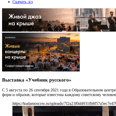
Скачать .ics
Выставка «Учебник русского»
С 5 августа по 26 сентября 2021 года в Образовательном цент
форм и образов, которые известны каждому советскому человек
https://kudamoscow.ru/uploads/7f2a23f0d4931fb8f57a5ec7e47