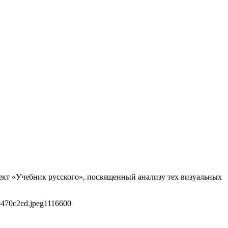
оект «Учебник русского», посвященный анализу тех визуальных
e470c2cd.jpeg
1116
600