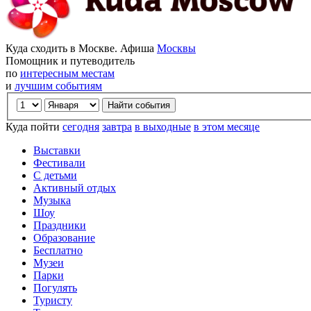
Куда сходить в Москве. Афиша
Москвы
Помощник и путеводитель
по
интересным местам
и
лучшим событиям
Куда пойти
сегодня
завтра
в выходные
в этом месяце
Выставки
Фестивали
С детьми
Активный отдых
Музыка
Шоу
Праздники
Образование
Бесплатно
Музеи
Парки
Погулять
Туристу