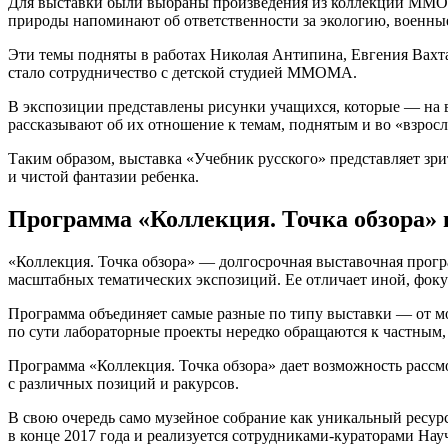
Для выставки были выбраны произведения из коллекции ММОМ
природы напоминают об ответственности за экологию, военны
Эти темы подняты в работах Николая Антипина, Евгения Вахт
стало сотрудничество с детской студией ММОМА.
В экспозиции представлены рисунки учащихся, которые — на в
рассказывают об их отношение к темам, поднятым и во «взросл
Таким образом, выставка «Учебник русского» представляет зр
и чистой фантазии ребенка.
Программа «Коллекция. Точка обзора»
«Коллекция. Точка обзора» — долгосрочная выставочная прогр
масштабных тематических экспозиций. Ее отличает иной, фок
Программа объединяет самые разные по типу выставки — от 
по сути лабораторные проекты нередко обращаются к частным
Программа «Коллекция. Точка обзора» дает возможность рассмо
с различных позиций и ракурсов.
В свою очередь само музейное собрание как уникальный ресурс
в конце 2017 года и реализуется сотрудниками-кураторами Н