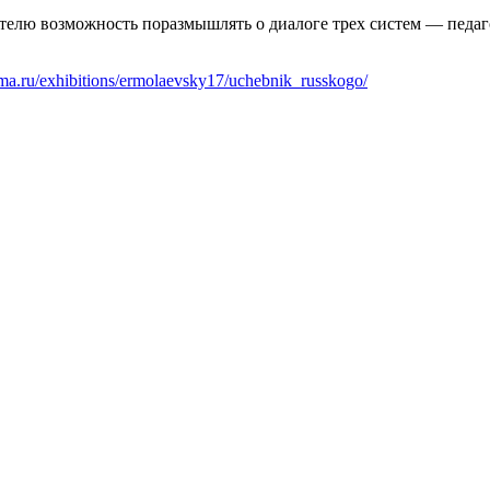
ителю возможность поразмышлять о диалоге трех систем — педа
ma.ru/exhibitions/ermolaevsky17/uchebnik_russkogo/