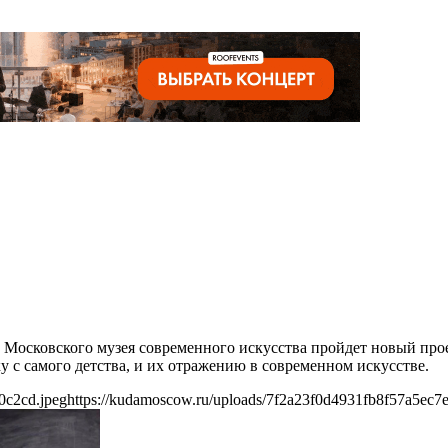
ре Московского музея современного искусства пройдет новый пр
у с самого детства, и их отражению в современном искусстве.
0c2cd.jpeg
https://kudamoscow.ru/uploads/7f2a23f0d4931fb8f57a5ec7