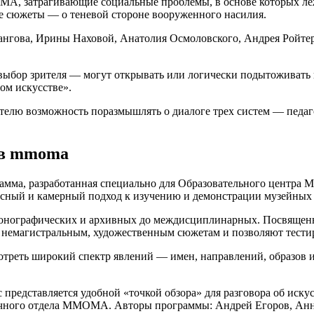
А, затрагивающие социальные проблемы, в основе которых ле
е сюжеты — о теневой стороне вооруженного насилия.
ангова, Ирины Наховой, Анатолия Осмоловского, Андрея Ройтер
ыбор зрителя — могут открывать или логически подытоживать в
ом искусстве».
ителю возможность поразмышлять о диалоге трех систем — педа
 в mmoma
амма, разработанная специально для Образовательного центра M
усный и камерный подход к изучению и демонстрации музейных 
монографических и архивных до междисциплинарных. Посвященн
, немагистральным, художественным сюжетам и позволяют тест
треть широкий спектр явлений — имен, направлений, образов
 представляется удобной «точкой обзора» для разговора об иску
аучного отдела MMOMA. Авторы программы: Андрей Егоров, Ан