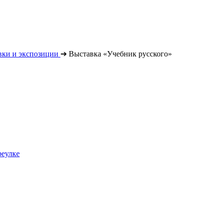
вки и экспозиции
➔
Выставка «Учебник русского»
реулке