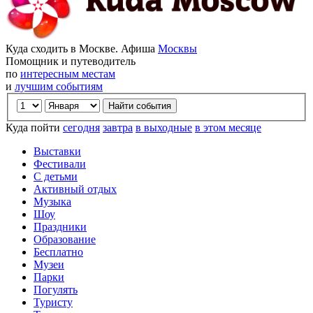
Куда сходить в Москве. Афиша
Москвы
Помощник и путеводитель
по
интересным местам
и
лучшим событиям
Куда пойти
сегодня
завтра
в выходные
в этом месяце
Выставки
Фестивали
С детьми
Активный отдых
Музыка
Шоу
Праздники
Образование
Бесплатно
Музеи
Парки
Погулять
Туристу