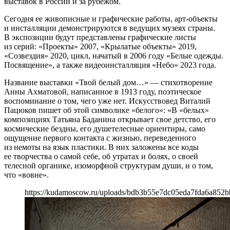
выставок в России и за рубежом.
Сегодня ее живописные и графические работы, арт-объекты
и инсталляции демонстрируются в ведущих музеях страны.
В экспозиции будут представлены графические листы
из серий: «Проекты» 2007, «Крылатые объекты» 2019,
«Созвездия» 2020, цикл, начатый в 2006 году «Белые одежды.
Посвящение», а также видеоинсталляция «Небо» 2023 года.
Название выставки «Твой белый дом…» — стихотворение
Анны Ахматовой, написанное в 1913 году, поэтическое
воспоминание о том, чего уже нет. Искусствовед Виталий
Пацюков пишет об этой символике «белого»: «В «белых»
композициях Татьяна Баданина открывает свое детство, его
космические бездны, его душетелесные ориентиры, само
ощущение первого контакта с жизнью, переведенного
из немоты на язык пластики. В них заложены все коды
ее творчества о самой себе, об утратах и болях, о своей
телесной органике, изоморфной структурам души, и о том,
что «вовне».
https://kudamoscow.ru/uploads/bdb3b55e7dc05eda7fda6a852b