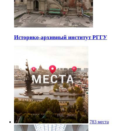
Историко-архивный институт РГГУ
783 места