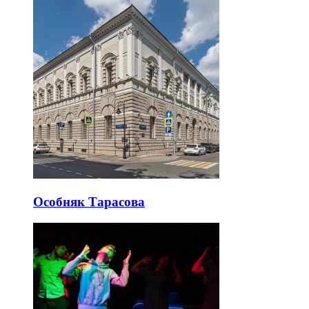
Особняк Тарасова