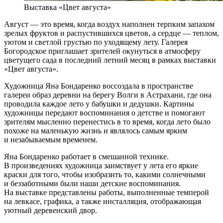
Выставка «Цвет августа»
Август — это время, когда воздух наполнен терпким запахом
зрелых фруктов и распустившихся цветов, а сердце — теплом,
уютом и светлой грустью по уходящему лету. Галерея
Богородское приглашает зрителей окунуться в атмосферу
цветущего сада в последний летний месяц в рамках выставки
«Цвет августа».
Художница Яна Бондаренко воссоздала в пространстве
галереи образ деревни на берегу Волги в Астрахани, где она
проводила каждое лето у бабушки и дедушки. Картины
художницы передают воспоминания о детстве и помогают
зрителям мысленно перенестись в то время, когда лето было
похоже на маленькую жизнь и являлось самым ярким
и незабываемым временем.
Яна Бондаренко работает в смешанной технике.
В произведениях художница заимствует у лета его яркие
краски для того, чтобы изобразить то, какими солнечными
и беззаботными были наши детские воспоминания.
На выставке представлены работы, выполненные темперой
на левкасе, графика, а также инсталляция, отображающая
уютный деревенский двор.