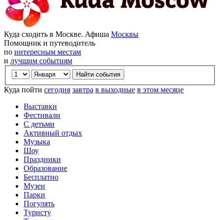
Куда сходить в Москве. Афиша
Москвы
Помощник и путеводитель
по
интересным местам
и
лучшим событиям
Куда пойти
сегодня
завтра
в выходные
в этом месяце
Выставки
Фестивали
С детьми
Активный отдых
Музыка
Шоу
Праздники
Образование
Бесплатно
Музеи
Парки
Погулять
Туристу