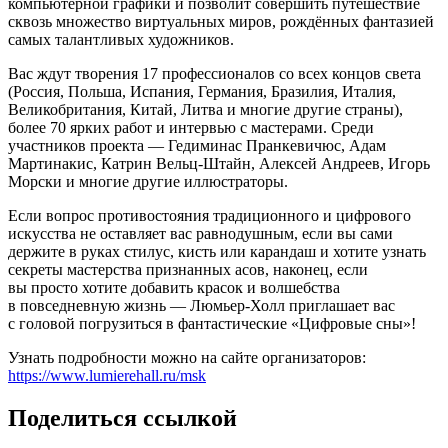
компьютерной графики и позволит совершить путешествие
сквозь множество виртуальных миров, рождённых фантазией
самых талантливых художников.
Вас ждут творения 17 профессионалов со всех концов света
(Россия, Польша, Испания, Германия, Бразилия, Италия,
Великобритания, Китай, Литва и многие другие страны),
более 70 ярких работ и интервью с мастерами. Среди
участников проекта — Гедиминас Пранкевичюс, Адам
Мартинакис, Катрин Вельц-Штайн, Алексей Андреев, Игорь
Морски и многие другие иллюстраторы.
Если вопрос противостояния традиционного и цифрового
искусства не оставляет вас равнодушным, если вы сами
держите в руках стилус, кисть или карандаш и хотите узнать
секреты мастерства признанных асов, наконец, если
вы просто хотите добавить красок и волшебства
в повседневную жизнь — Люмьер-Холл приглашает вас
с головой погрузиться в фантастические «Цифровые сны»!
Узнать подробности можно на сайте организаторов:
https://www.lumierehall.ru/msk
Поделиться ссылкой