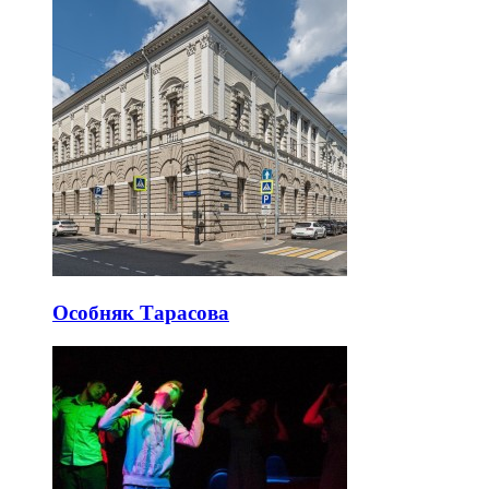
Особняк Тарасова