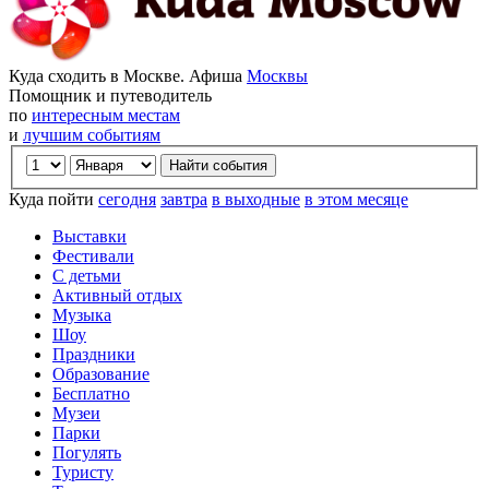
Куда сходить в Москве. Афиша
Москвы
Помощник и путеводитель
по
интересным местам
и
лучшим событиям
Куда пойти
сегодня
завтра
в выходные
в этом месяце
Выставки
Фестивали
С детьми
Активный отдых
Музыка
Шоу
Праздники
Образование
Бесплатно
Музеи
Парки
Погулять
Туристу