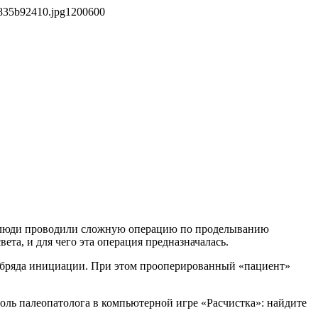
835b92410.jpg
1200
600
ад люди проводили сложную операцию по проделыванию
ета, и для чего эта операция предназначалась.
 обряда инициации. При этом прооперированный «пациент»
роль палеопатолога в компьютерной игре «Расчистка»: найдите