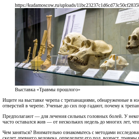
https://kudamoscow.ru/uploads/11bc23237c1d6cd73c50cf2835
Выставка «Травмы прошлого»
Ищите на выставке черепа с трепанациями, обнаруженные в ю
отверстий в черепе. Ученые до сих пор гадают, почему к трепан
Предполагают — для лечения сильных головных болей. У неко
часто оставался жив — от нескольких недель до многих лет, чт
Чем заняться? Внимательно ознакомьтесь с методами исследова
скелет древнего человека, определите его пол, возраст, травмы