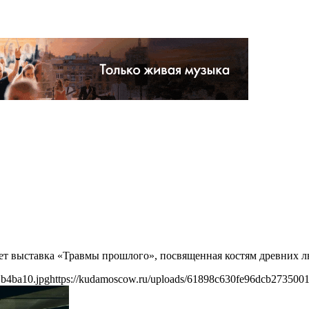
дет выставка «Травмы прошлого», посвященная костям древних л
1b4ba10.jpg
https://kudamoscow.ru/uploads/61898c630fe96dcb273500