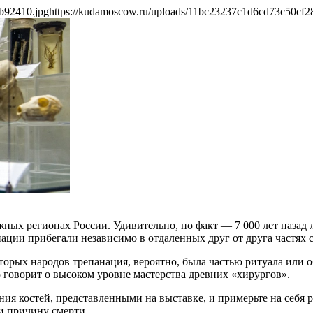
b92410.jpg
https://kudamoscow.ru/uploads/11bc23237c1d6cd73c50cf2
жных регионах России. Удивительно, но факт — 7 000 лет наз
ации прибегали независимо в отдаленных друг от друга частях св
торых народов трепанация, вероятно, была частью ритуала или
о говорит о высоком уровне мастерства древних «хирургов».
ния костей, представленными на выставке, и примерьте на себя 
 и причину смерти.