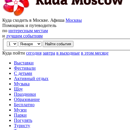
Куда сходить в Москве. Афиша
Москвы
Помощник и путеводитель
по
интересным местам
и
лучшим событиям
Куда пойти
сегодня
завтра
в выходные
в этом месяце
Выставки
Фестивали
С детьми
Активный отдых
Музыка
Шоу
Праздники
Образование
Бесплатно
Музеи
Парки
Погулять
Туристу