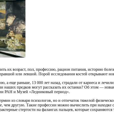
ть их возраст, пол, профессию, рацион питания, историю болезн
к правшой или левшой. Порой исследования костей открывают н
ю, а еще раньше, 13 000 лет назад, страдали от кариеса и лечил
зни наших предков могут рассказать их останки? Об этом — нов
гии РАН и Музей «Ледниковый период».
ермин из словаря психологов, но и отпечаток тяжелой физическо
е, чем другую. Такие профессии можно вычислить при находке о
арактерные стертости на фалангах пальцев, которые сохраняются