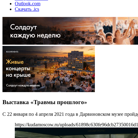
Outlook.com
Скачать .ics
Выставка «Травмы прошлого»
С 22 января по 4 апреля 2021 года в Дарвиновском музее прой
https://kudamoscow.ru/uploads/61898c630fe96dcb27350016d