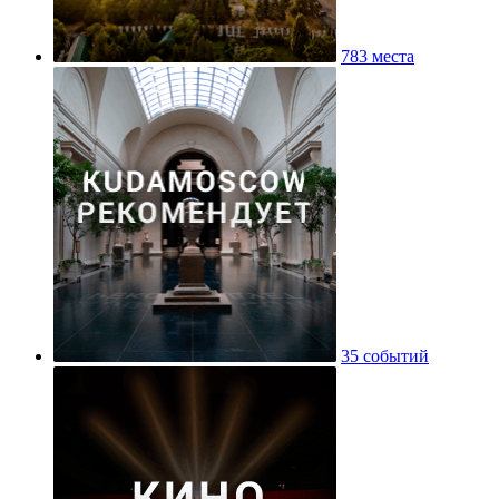
783 места
35 событий