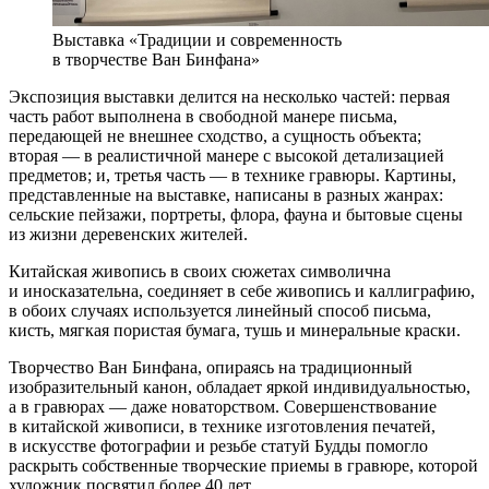
Выставка «Традиции и современность
в творчестве Ван Бинфана»
Экспозиция выставки делится на несколько частей: первая
часть работ выполнена в свободной манере письма,
передающей не внешнее сходство, а сущность объекта;
вторая — в реалистичной манере с высокой детализацией
предметов; и, третья часть — в технике гравюры. Картины,
представленные на выставке, написаны в разных жанрах:
сельские пейзажи, портреты, флора, фауна и бытовые сцены
из жизни деревенских жителей.
Китайская живопись в своих сюжетах символична
и иносказательна, соединяет в себе живопись и каллиграфию,
в обоих случаях используется линейный способ письма,
кисть, мягкая пористая бумага, тушь и минеральные краски.
Творчество Ван Бинфана, опираясь на традиционный
изобразительный канон, обладает яркой индивидуальностью,
а в гравюрах — даже новаторством. Совершенствование
в китайской живописи, в технике изготовления печатей,
в искусстве фотографии и резьбе статуй Будды помогло
раскрыть собственные творческие приемы в гравюре, которой
художник посвятил более 40 лет.