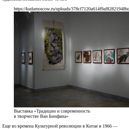
https://kudamoscow.ru/uploads/378cf7120a614f9af82821948bd
Выставка «Традиции и современность
в творчестве Ван Бинфана»
Еще во времена Культурной революции в Китае в 1966 —