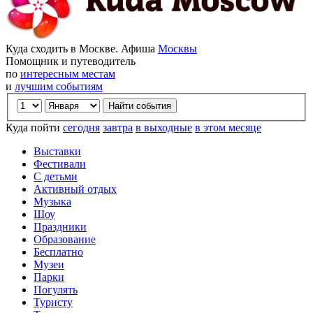
Куда сходить в Москве. Афиша
Москвы
Помощник и путеводитель
по
интересным местам
и
лучшим событиям
Куда пойти
сегодня
завтра
в выходные
в этом месяце
Выставки
Фестивали
С детьми
Активный отдых
Музыка
Шоу
Праздники
Образование
Бесплатно
Музеи
Парки
Погулять
Туристу