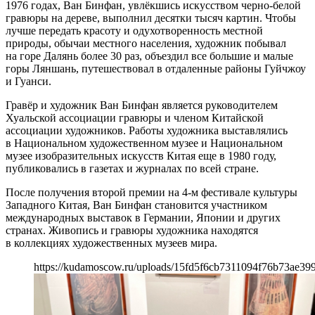
1976 годах, Ван Бинфан, увлёкшись искусством черно-белой
гравюры на дереве, выполнил десятки тысяч картин. Чтобы
лучше передать красоту и одухотворенность местной
природы, обычаи местного населения, художник побывал
на горе Далянь более 30 раз, объездил все большие и малые
горы Ляншань, путешествовал в отдаленные районы Гуйчжоу
и Гуанси.
Гравёр и художник Ван Бинфан является руководителем
Хуальской ассоциации гравюры и членом Китайской
ассоциации художников. Работы художника выставлялись
в Национальном художественном музее и Национальном
музее изобразительных искусств Китая еще в 1980 году,
публиковались в газетах и журналах по всей стране.
После получения второй премии на 4-м фестивале культуры
Западного Китая, Ван Бинфан становится участником
международных выставок в Германии, Японии и других
странах. Живопись и гравюры художника находятся
в коллекциях художественных музеев мира.
https://kudamoscow.ru/uploads/15fd5f6cb7311094f76b73ae399