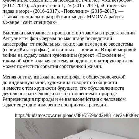
(2012–2017), «Архив теней 1, 2» (2015–2017), «Стоически
падая в море» (2016–2017), «Поколение» (2015–2017), —
а также специально разработанные для ММОМА работы
в жанре «сайт-специфик».
Выставка выстраивает пространство травмы в представлении
Антуанетты фон Саурмы по масштабу последствий
катастрофы: от глобальных, таких как изменение экосистемы
(серия «Катастрофы»), до личных — влияния Второй мировой
войны на судьбу семьи художницы (проект «Поколение»),
таким образом задавая систему координат, в которую зритель
может поместить события собственной жизни.
Меняя оптику взгляда на катастрофы с общечеловеческой
до индивидуальной, художница говорит об общности
и вместе с тем хрупкости будущего, его обусловленности
деятельностью человека и его отношением к природе.
Репрезентация природы и ее взаимодействия с человеком
задает еще одно измерение восприятия трагедии.
https://kudamoscow.ru/uploads/38e5559bdd2e8814ec2a40d6ec