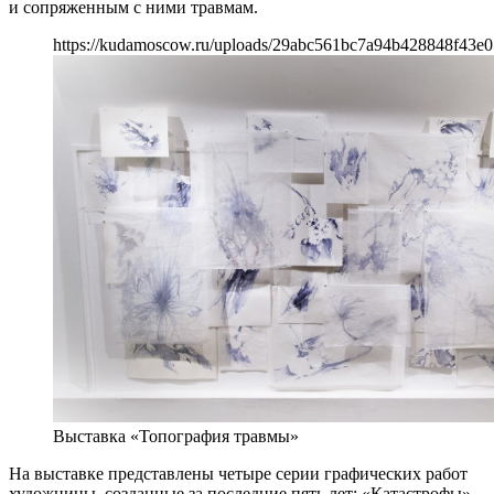
и сопряженным с ними травмам.
https://kudamoscow.ru/uploads/29abc561bc7a94b428848f43e0
Выставка «Топография травмы»
На выставке представлены четыре серии графических работ
художницы, созданные за последние пять лет: «Катастрофы»