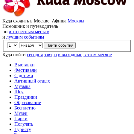
Куда сходить в Москве. Афиша
Москвы
Помощник и путеводитель
по
интересным местам
и
лучшим событиям
Куда пойти
сегодня
завтра
в выходные
в этом месяце
Выставки
Фестивали
С детьми
Активный отдых
Музыка
Шоу
Праздники
Образование
Бесплатно
Музеи
Парки
Погулять
Туристу