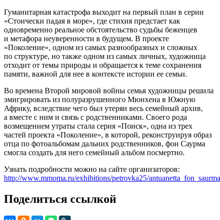
Гуманитарная катастрофа выходит на первый план в серии
«Стоически падая в море», где стихия предстает как
одновременно реальное обстоятельство судьбы беженцев
и метафора неуверенности в будущем. В проекте
«Поколение», одном из самых разнообразных и сложных
по структуре, но также одном из самых личных, художница
отходит от темы природы и обращается к теме сохранения
памяти, важной для нее в контексте истории ее семьи.
Во времена Второй мировой войны семья художницы решила
эмигрировать из полуразрушенного Мюнхена в Южную
Африку, вследствие чего был утерян весь семейный архив,
а вместе с ним и связь с родственниками. Своего рода
возмещением утраты стала серия «Поиск», одна из трех
частей проекта «Поколение», в которой, реконструируя образ
отца по фотоальбомам дальних родственников, фон Саурма
смогла создать для него семейный альбом посмертно.
Узнать подробности можно на сайте организаторов:
http://www.mmoma.ru/exhibitions/petrovka25/antuanetta_fon_saurma
Поделиться ссылкой