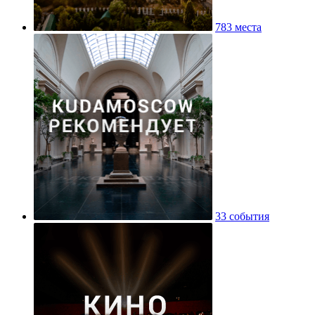
783 места
33 события