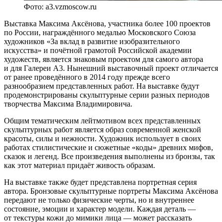
Фото: a3.vzmoscow.ru
Выставка Максима Аксёнова, участника более 100 проектов
по России, награждённого медалью Московского Союза
художников «За вклад в развитие изобразительного
искусства» и почётной грамотой Российской академии
художеств, является знаковым проектом для самого автора
и для Галереи А3. Нынешний выставочный проект отличается
от ранее проведённого в 2014 году прежде всего
разнообразием представленных работ. На выставке будут
продемонстрированы скульптурные серии разных периодов
творчества Максима Владимировича.
Общим тематическим лейтмотивом всех представленных
скульптурных работ является образ современной женской
красоты, силы и нежности. Художник использует в своих
работах стилистические и сюжетные «коды» древних мифов,
сказок и легенд. Все произведения выполнены из бронзы, так
как этот материал придаёт живость образам.
На выставке также будет представлена портретная серия
автора. Бронзовые скульптурные портреты Максима Аксёнова
передают не только физические черты, но и внутреннее
состояние, эмоции и характер модели. Каждая деталь —
от текстуры кожи до мимики лица — может рассказать