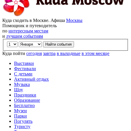
Куда сходить в Москве. Афиша
Москвы
Помощник и путеводитель
по
интересным местам
и
лучшим событиям
Куда пойти
сегодня
завтра
в выходные
в этом месяце
Выставки
Фестивали
С детьми
Активный отдых
Музыка
Шоу
Праздники
Образование
Бесплатно
Музеи
Парки
Погулять
Туристу