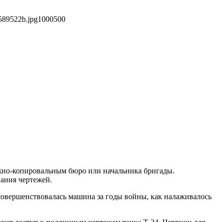
589522b.jpg
1000
500
жно-копировальным бюро или начальника бригады.
ания чертежей.
 совершенствовалась машина за годы войны, как налаживалось