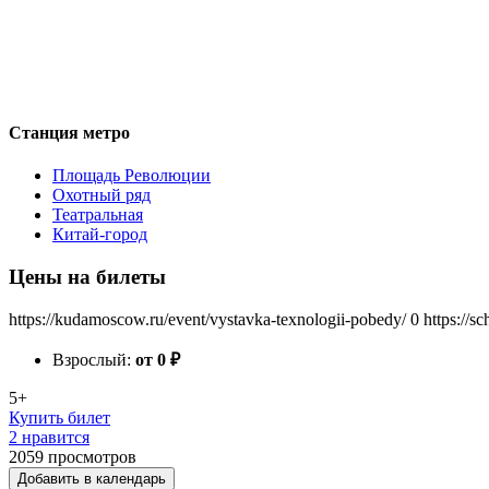
Станция метро
Площадь Революции
Охотный ряд
Театральная
Китай-город
Цены на билеты
https://kudamoscow.ru/event/vystavka-texnologii-pobedy/
0
https://s
Взрослый:
от 0
₽
5+
Купить билет
2 нравится
2059
просмотров
Добавить в календарь