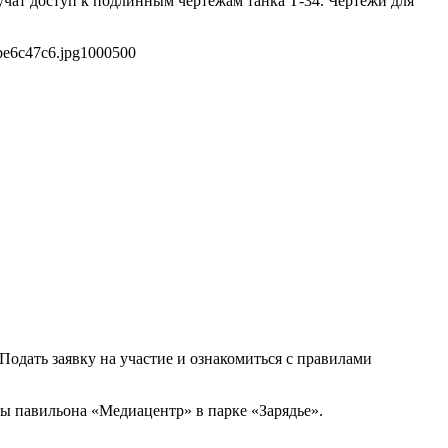
ат доступ к подлинным чертежам танка Т-34. Чертежи для
be6c47c6.jpg
1000
500
Подать заявку на участие и ознакомиться с правилами
ты павильона «Медиацентр» в парке «Зарядье».