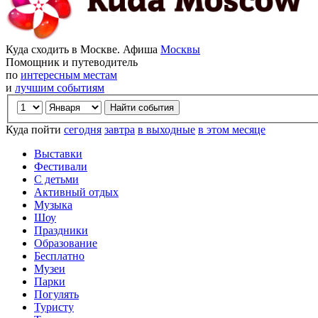
Куда сходить в Москве. Афиша
Москвы
Помощник и путеводитель
по
интересным местам
и
лучшим событиям
Куда пойти
сегодня
завтра
в выходные
в этом месяце
Выставки
Фестивали
С детьми
Активный отдых
Музыка
Шоу
Праздники
Образование
Бесплатно
Музеи
Парки
Погулять
Туристу