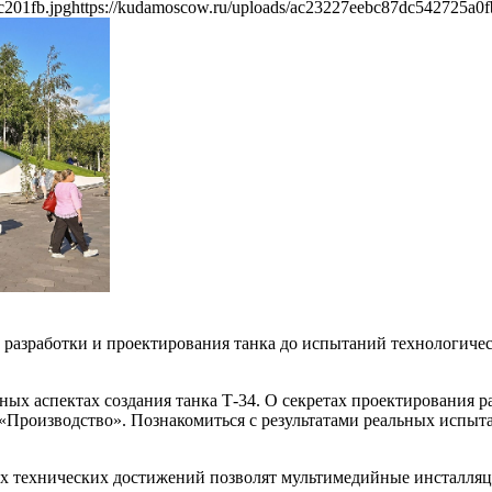
c201fb.jpg
https://kudamoscow.ru/uploads/ac23227eebc87dc542725a0f
т разработки и проектирования танка до испытаний технологиче
ных аспектах создания танка Т-34. О секретах проектирования р
 «Производство». Познакомиться с результатами реальных испы
ых технических достижений позволят мультимедийные инсталляц