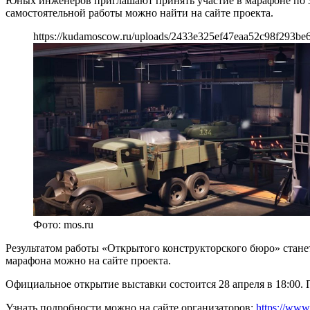
Юных инженеров приглашают принять участие в марафоне по 3
самостоятельной работы можно найти на сайте проекта.
https://kudamoscow.ru/uploads/2433e325ef47eaa52c98f293be
Фото: mos.ru
Результатом работы «Открытого конструкторского бюро» станет
марафона можно на сайте проекта.
Официальное открытие выставки состоится 28 апреля в 18:00. 
Узнать подробности можно на сайте организаторов:
https://www