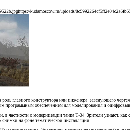
9522b.jpg
https://kudamoscow.ru/uploads/8c5992264cf5ff2e04c2a6fb5
 роль главного конструктора или инженера, заведующего черте
ным программным обеспечением для моделирования и оцифровыв
, в частности о модернизации танка Т-34. Зрители узнают, как
ь снимки на фоне тематической инсталляции.