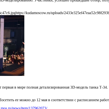
D-моделированию. Участники, успешно прошедшие отбор, получ
6c47c6.jpg
https://kudamoscow.ru/uploads/2433e325ef47eaa52c98f293
 первая в мире полная детализированная 3D-модель танка Т-34. 
Посетить ее можно до 12 мая в соответствии с расписанием рабо
.mos.ru/news/item/137962073/