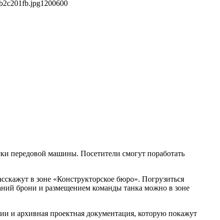
b2c201fb.jpg
1200
600
ски передовой машины. Посетители смогут поработать
асскажут в зоне «Конструкторское бюро». Погрузиться
таний брони и размещением команды танка можно в зоне
ии и архивная проектная документация, которую покажут