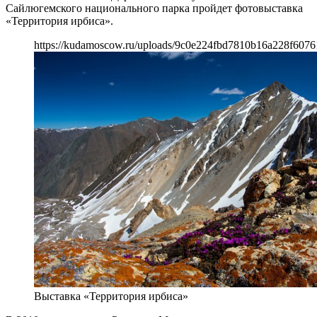
Сайлюгемского национального парка пройдет фотовыставка
«Территория ирбиса».
https://kudamoscow.ru/uploads/9c0e224fbd7810b16a228f6076
Выставка «Территория ирбиса»