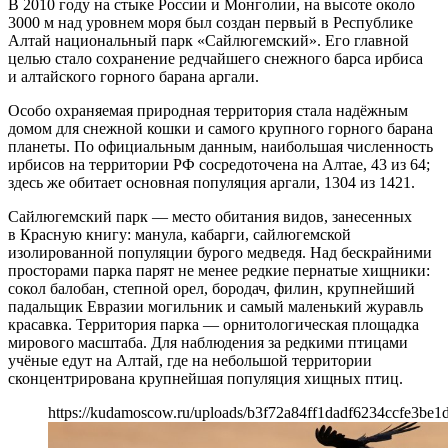
В 2010 году на стыке России и Монголии, на высоте около
3000 м над уровнем моря был создан первый в Республике
Алтай национальный парк «Сайлюгемский». Его главной
целью стало сохранение редчайшего снежного барса ирбиса
и алтайского горного барана аргали.
Особо охраняемая природная территория стала надёжным
домом для снежной кошки и самого крупного горного барана
планеты. По официальным данным, наибольшая численность
ирбисов на территории РФ сосредоточена на Алтае, 43 из 64;
здесь же обитает основная популяция аргали, 1304 из 1421.
Сайлюгемский парк — место обитания видов, занесенных
в Красную книгу: манула, кабарги, сайлюгемской
изолированной популяции бурого медведя. Над бескрайними
просторами парка парят не менее редкие пернатые хищники:
сокол балобан, степной орел, бородач, филин, крупнейший
падальщик Евразии могильник и самый маленький журавль
красавка. Территория парка — орнитологическая площадка
мирового масштаба. Для наблюдения за редкими птицами
учёные едут на Алтай, где на небольшой территории
сконцентрирована крупнейшая популяция хищных птиц.
https://kudamoscow.ru/uploads/b3f72a84ff1dadf6234ccfe3be1