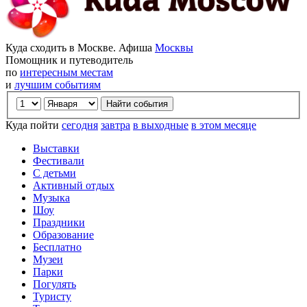
Куда сходить в Москве. Афиша
Москвы
Помощник и путеводитель
по
интересным местам
и
лучшим событиям
Куда пойти
сегодня
завтра
в выходные
в этом месяце
Выставки
Фестивали
С детьми
Активный отдых
Музыка
Шоу
Праздники
Образование
Бесплатно
Музеи
Парки
Погулять
Туристу