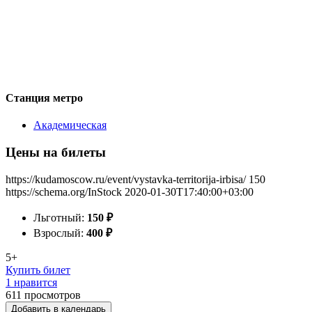
Станция метро
Академическая
Цены на билеты
https://kudamoscow.ru/event/vystavka-territorija-irbisa/
150
https://schema.org/InStock
2020-01-30T17:40:00+03:00
Льготный:
150
₽
Взрослый:
400
₽
5+
Купить билет
1 нравится
611
просмотров
Добавить в календарь