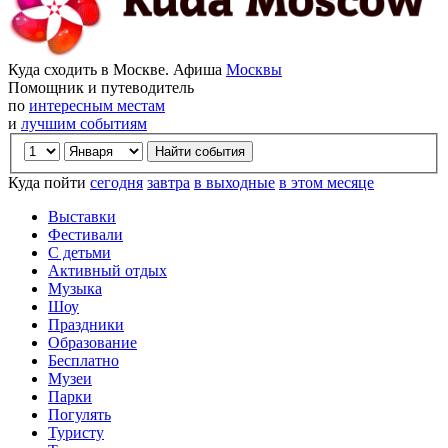
Куда сходить в Москве. Афиша
Москвы
Помощник и путеводитель
по
интересным местам
и
лучшим событиям
Куда пойти
сегодня
завтра
в выходные
в этом месяце
Выставки
Фестивали
С детьми
Активный отдых
Музыка
Шоу
Праздники
Образование
Бесплатно
Музеи
Парки
Погулять
Туристу