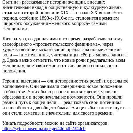
Сытина» рассказывает истории женщин, внесших
значительный вклад в общественную и культурную жизнь
страны во второй половине XIX — начале XX веков. Этот
период, особенно 1890-е-1910-е гг., становится временем
широкого обсуждения «женского вопроса» самими
женщинами.
Литература, созданная ими в то время, разрабатывала тему
своеобразного «просветительского феминизма», через
художественное высказывание предлагала новые женские
роли — писательницы, учительницы, сёстры милосердия и т.
д. Здесь важно отметить, что новые роли предлагались всем
женщинам, вне зависимости от сословия и социального
положения.
Героини выставки — олицетворение этих ролей, их реальное
воплощение. Они занимали совершенно новое положение
в обществе. У них было разное происхождение, уровень
образования и первоначальные возможности. Они прошли
разный путь к общей цели — реализовать свой потенциал
и способности для общего блага. Эта цель была достигнута —
они стали заметны и значительны для своего времени.
Узнать подробности можно на сайте организаторов:
https://sytin-museum.ru/page/40d5db234dcb