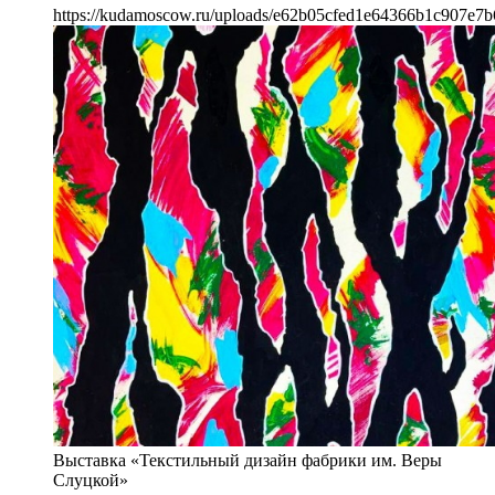
https://kudamoscow.ru/uploads/e62b05cfed1e64366b1c907e7b
Выставка «Текстильный дизайн фабрики им. Веры
Слуцкой»