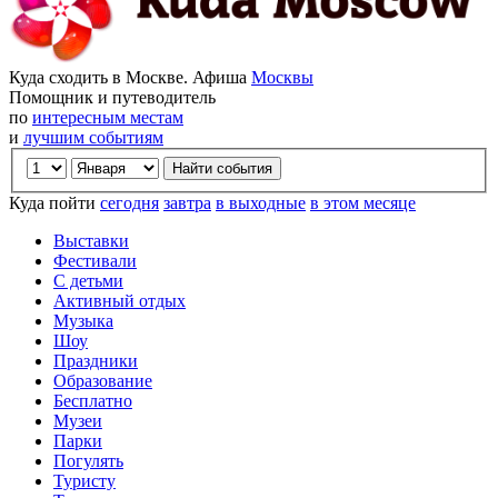
Куда сходить в Москве. Афиша
Москвы
Помощник и путеводитель
по
интересным местам
и
лучшим событиям
Куда пойти
сегодня
завтра
в выходные
в этом месяце
Выставки
Фестивали
С детьми
Активный отдых
Музыка
Шоу
Праздники
Образование
Бесплатно
Музеи
Парки
Погулять
Туристу