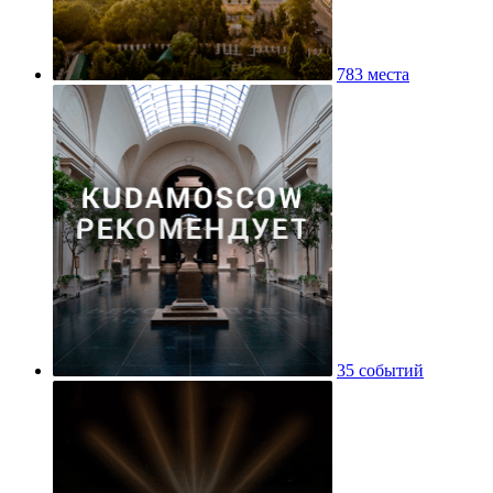
783 места
35 событий