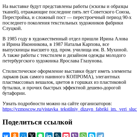
На выставке будут представлены работы (эскизы и образцы
тканей), отражающие последние пять лет Советского Союза,
Перестройка, и сложный пост — перестроечный период 90-х
последнего поколения текстильных художников фабрики
Слуцкой.
В 1985 году в художественный отдел пришли Ирина Алова
и Ирина Иконникова, в 1987 Наталья Карпова, все
выпускницы высшего худ. пром. училища им. В. Мухиной.
А также работы с текстилем и дизайном одежды молодого
петербургского художника Ярослава Глазунова.
Стилистическое оформление выставки будет иметь элементы
ларьков (как самого наивного КОПРОМА), элегантных
пластмассовых вешалок, цветов в горшках из пластиковой
бутылки, и прочих быстрых эффектной дешево-дорогой
бутафории.
Узнать подробности можно на сайте организаторов:
https://vzmoscow.ru/vistavka_tekstilniy_dizayn_fabriki_im._veri_slu
Поделиться ссылкой