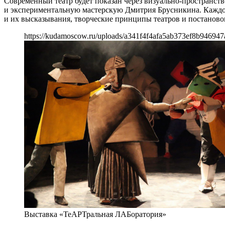
Современный театр будет показан через визуально-пространс
и экспериментальную мастерскую Дмитрия Брусникина. Каждо
и их высказывания, творческие принципы театров и постаново
https://kudamoscow.ru/uploads/a341f4f4afa5ab373ef8b946947
Выставка «ТеАРТральная ЛАБоратория»