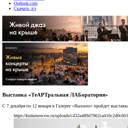
Outlook.com
Скачать .ics
Выставка «ТеАРТральная ЛАБоратория»
С 7 декабря по 12 января в Галерее «Выхино» пройдет выстав
https://kudamoscow.ru/uploads/c432a489d7062ca416c2d0c601