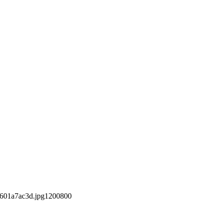
601a7ac3d.jpg
1200
800