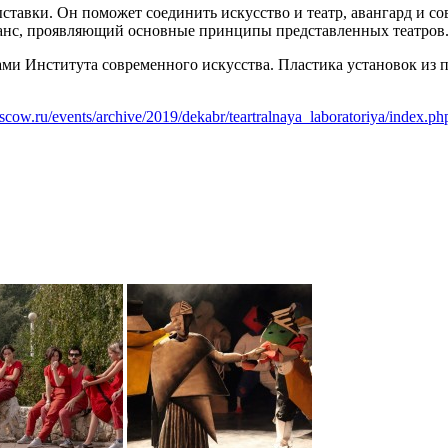
ставки. Он поможет соединить искусство и театр, авангард и с
манс, проявляющий основные принципы представленных театров
ми Института современного искусства. Пластика установок из п
scow.ru/events/archive/2019/dekabr/teartralnaya_laboratoriya/index.ph