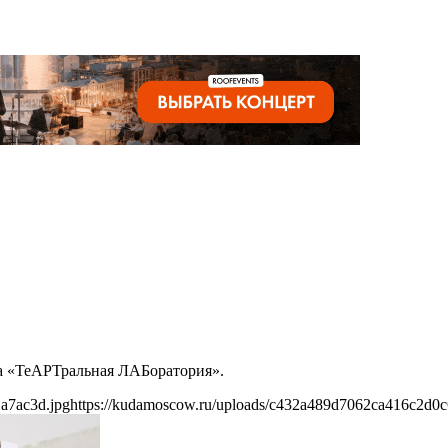
ка «ТеАРТральная ЛАБоратория».
a7ac3d.jpg
https://kudamoscow.ru/uploads/c432a489d7062ca416c2d0c