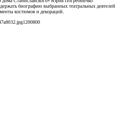
ло дома Станиславского» Юрия Погребничко
одержать биографию выбранных театральных деятелей
гменты костюмов и декораций.
47a8032.jpg
1200
800