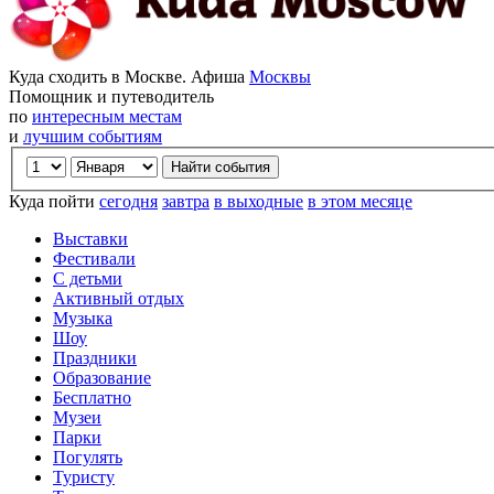
Куда сходить в Москве. Афиша
Москвы
Помощник и путеводитель
по
интересным местам
и
лучшим событиям
Куда пойти
сегодня
завтра
в выходные
в этом месяце
Выставки
Фестивали
С детьми
Активный отдых
Музыка
Шоу
Праздники
Образование
Бесплатно
Музеи
Парки
Погулять
Туристу