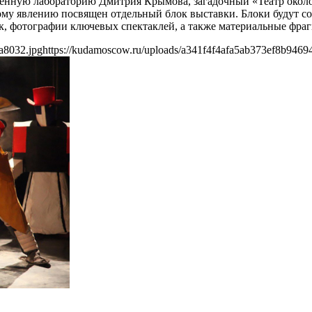
твенную лабораторию Дмитрия Крымова, загадочный «Театр око
му явлению посвящен отдельный блок выставки. Блоки будут с
к, фотографии ключевых спектаклей, а также материальные фра
a8032.jpg
https://kudamoscow.ru/uploads/a341f4f4afa5ab373ef8b9469