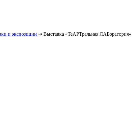
вки и экспозиции
➔
Выставка «ТеАРТральная ЛАБоратория»