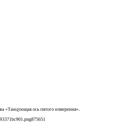
ова «Танцующая ось пятого измерения».
693371bc901.png
875
651