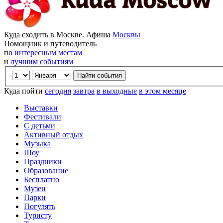
Куда сходить в Москве. Афиша
Москвы
Помощник и путеводитель
по
интересным местам
и
лучшим событиям
Куда пойти
сегодня
завтра
в выходные
в этом месяце
Выставки
Фестивали
С детьми
Активный отдых
Музыка
Шоу
Праздники
Образование
Бесплатно
Музеи
Парки
Погулять
Туристу