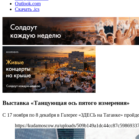
Outlook.com
Скачать .ics
Выставка «Танцующая ось пятого измерения»
С 17 ноября по 8 декабря в Галерее «ЗДЕСЬ на Таганке» прой
https://kudamoscow.ru/uploads/509b149a1dc44cc87c5986933