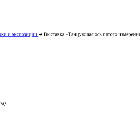
вки и экспозиции
➔
Выставка «Танцующая ось пятого измерени
цы)