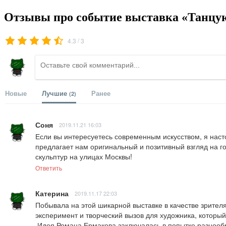
Отзывы про событие выставка «Танцую
/
4.3
3
Новые
Лучшие
Ранее
(2)
Соня
2019.11.21 16:03
Если вы интересуетесь современным искусством, я наст
предлагает нам оригинальный и позитивный взгляд на го
скульптур на улицах Москвы!
Ответить
Катерина
2019.11.17 22:03
Побывала на этой шикарной выставке в качестве зрител
эксперимент и творческий вызов для художника, которы
 Идея Романа Ермакова заключалась в попытке разнообразить повседневную жизнь обычного москвича яркими красками и необычными формами. В конечном счете художник рассчитывает 