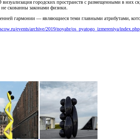
D визуализация городских пространств с размещенными в них ск
и не скованны законами физики.
ренней гармонии — являющиеся теми главными атрибутами, кото
oscow.ru/events/archive/2019/noyabr/os_pyatogo_izmereniya/index.php