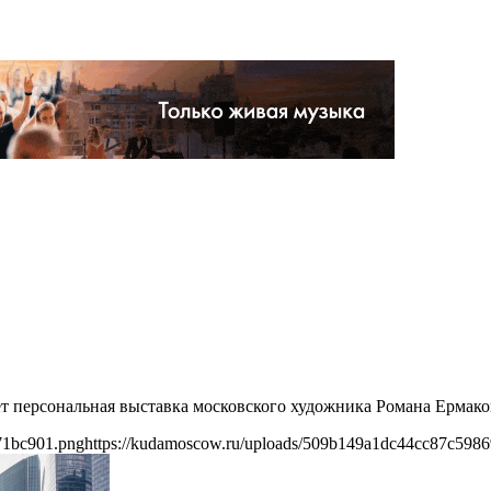
дет персональная выставка московского художника Романа Ермак
71bc901.png
https://kudamoscow.ru/uploads/509b149a1dc44cc87c598