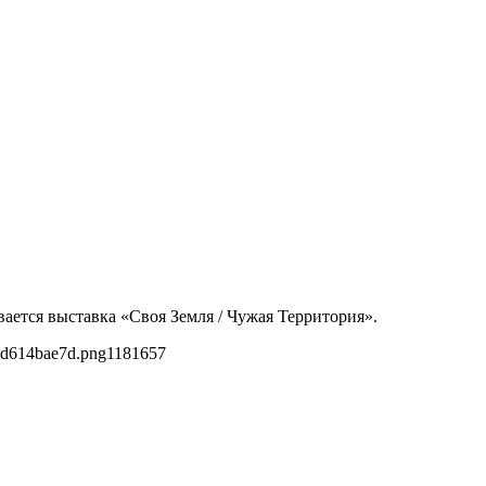
ается выставка «Своя Земля / Чужая Территория».
3d614bae7d.png
1181
657