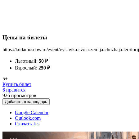
Цены на билеты
https://kudamoscow.ru/event/vystavka-svoja-zemlja-chuzhaja-territorij
Льготный:
50
₽
Взрослый:
250
₽
5+
Купить билет
6 нравится
926
просмотров
Добавить в календарь
Google Calendar
Outlook.com
Скачать .ics