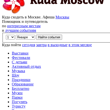
Куда сходить в Москве. Афиша
Москвы
Помощник и путеводитель
по
интересным местам
и
лучшим событиям
Куда пойти
сегодня
завтра
в выходные
в этом месяце
Выставки
Фестивали
С детьми
Активный отдых
Музыка
Шоу
Праздники
Образование
Бесплатно
Музеи
Парки
Погулять
Туристу