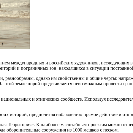
стием международных и российских художников, исследующих в 
иторий и пограничных зон, находящихся в ситуации постоянной
и, разнообразны, однако им свойственны и общие черты: напря
На этой земле порой представляется невозможным провести гран
 национальных и этнических сообществ. Используя исследоват
воих историй, предпочитая наблюдению прямое действие и откр
Чужая Территория». К наиболее масштабным проектам можно отн
ода оборонительные сооружения из 1000 мешков с песком.