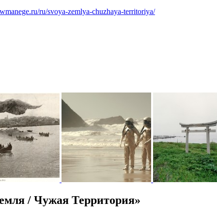
owmanege.ru/ru/svoya-zemlya-chuzhaya-territoriya/
емля / Чужая Территория»