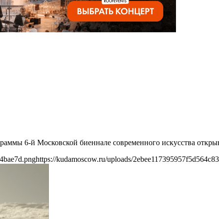
раммы 6-й Московской биеннале современного искусства открыв
14bae7d.png
https://kudamoscow.ru/uploads/2ebee117395957f5d564c8