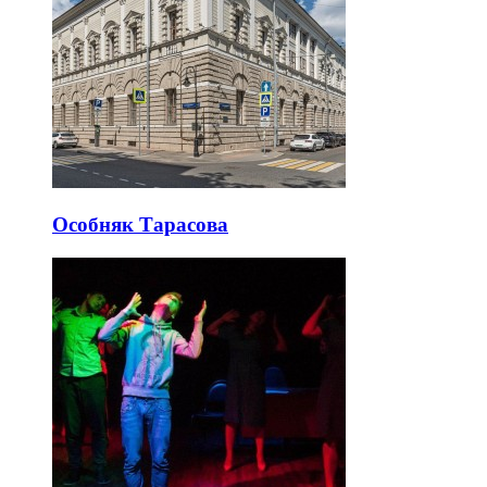
Особняк Тарасова