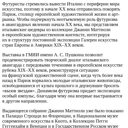
Футуристы стремились вывести Италию с периферии мира
искусства, поэтому в начале XX века отправились покорять
Париж, столицу европейской художественной жизни и арт-
рынка. Чтобы подчеркнуть неотъемлемую роль футуризма
в авангардных явлениях начала XX века, мы представляем
итальянские шедевры из коллекции Джанни Маттиоли
в европейском художественном контексте, интегрируя
их в структуру постоянной экспозиции Галереи искусства
стран Европы и Америки XIX–XX веков.
Выставка в ГМИИ имени А. С. Пушкина позволит
продемонстрировать творческий диалог итальянского
авангарда с передовыми течениями в европейском искусстве
рубежа XIX–XX веков, реконструируя ситуацию
на французской художественной сцене, когда чуть более века
назад в Париж ворвались молодые итальянские живописцы,
освободившиеся от культа прошлого и дерзнувшие бросить
«вызов звездам». Динамизм футуризма придает экспозиции
особый импульс, благодаря чему она впервые выстраивается
в другом направлении.
Выдающееся собрание Джанни Маттиоли уже было показано
в Палаццо Строцци во Флоренции, в Национальном музее
современного искусства в Киото, в Коллекции Пегги
Гуггенхайм в Венеции и в Государственном Русском музее