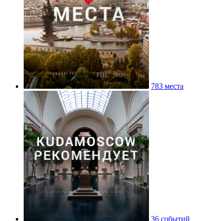
783 места
36 событий