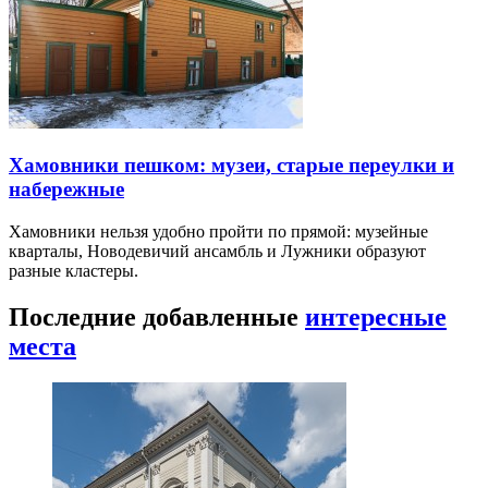
Хамовники пешком: музеи, старые переулки и
набережные
Хамовники нельзя удобно пройти по прямой: музейные
кварталы, Новодевичий ансамбль и Лужники образуют
разные кластеры.
Последние добавленные
интересные
места