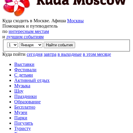
Куда сходить в Москве. Афиша
Москвы
Помощник и путеводитель
по
интересным местам
и
лучшим событиям
Куда пойти
сегодня
завтра
в выходные
в этом месяце
Выставки
Фестивали
С детьми
Активный отдых
Музыка
Шоу
Праздники
Образование
Бесплатно
Музеи
Парки
Погулять
Туристу