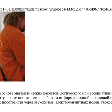
fb178e.jpg
https://kudamoscow.ru/uploads/433c125c44e0cd9677fc5b1e
 основе математических расчетов, логического или ассоциатив
туальные поиски света в области информационной и знаковой 
х пространств через звукоритмы электромагнитных полей, геок