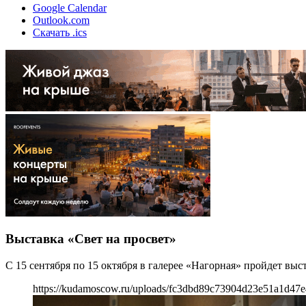
Google Calendar
Outlook.com
Скачать .ics
Выставка «Свет на просвет»
С 15 сентября по 15 октября в галерее «Нагорная» пройдет выс
https://kudamoscow.ru/uploads/fc3dbd89c73904d23e51a1d47e