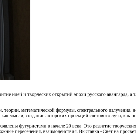
итие идей и творческих открытий эпохи русского авангарда, а т
и, теории, математической формулы, спектрального излучения, 
мы как мысли, создание авторских проекций светового луча, как п
аявлены футуристами в начале 20 века. Это развитие творческих
зможные пересечения, взаимодействия. Выставка «Свет на просв