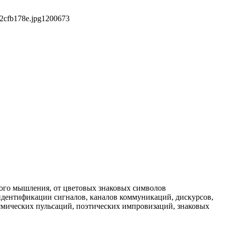
2cfb178e.jpg
1200
673
ного мышления, от цветовых знаковых символов
идентификации сигналов, каналов коммуникаций, дискурсов,
осмических пульсаций, поэтических импровизаций, знаковых