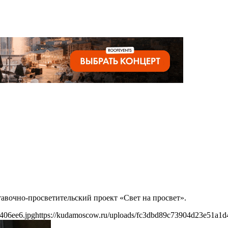
тавочно-просветительский проект «Свет на просвет».
406ee6.jpg
https://kudamoscow.ru/uploads/fc3dbd89c73904d23e51a1d