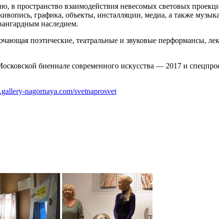
ию, в пространство взаимодействия невесомых световых проекц
опись, графика, объекты, инсталляции, медиа, а также музыкал
авангардным наследием.
чающая поэтические, театральные и звуковые перформансы, лекц
Московской биеннале современного искусства — 2017 и спецпро
.gallery-nagornaya.com/svetnaprosvet