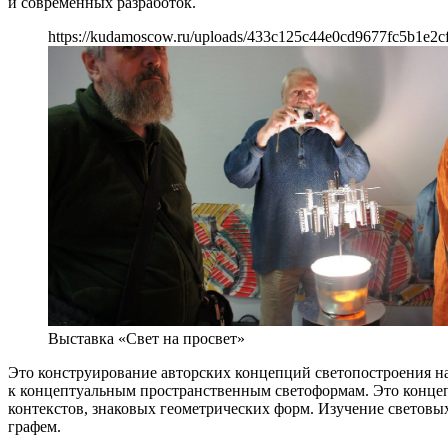
и современных разработок.
https://kudamoscow.ru/uploads/433c125c44e0cd9677fc5b1e2c
Выставка «Свет на просвет»
Это конструирование авторских концепций светопостроения на
к концептуальным пространственным светоформам. Это концеп
контекстов, знаковых геометрических форм. Изучение световы
графем.