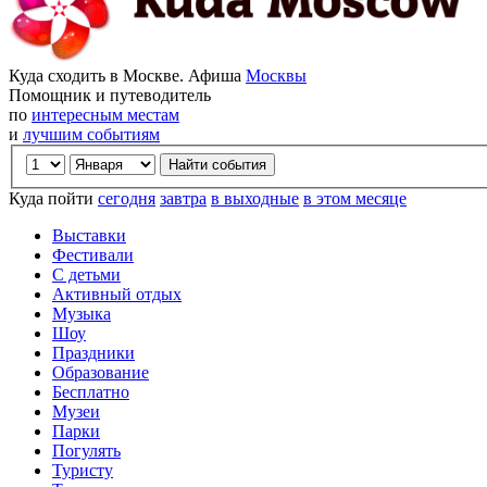
Куда сходить в Москве. Афиша
Москвы
Помощник и путеводитель
по
интересным местам
и
лучшим событиям
Куда пойти
сегодня
завтра
в выходные
в этом месяце
Выставки
Фестивали
С детьми
Активный отдых
Музыка
Шоу
Праздники
Образование
Бесплатно
Музеи
Парки
Погулять
Туристу