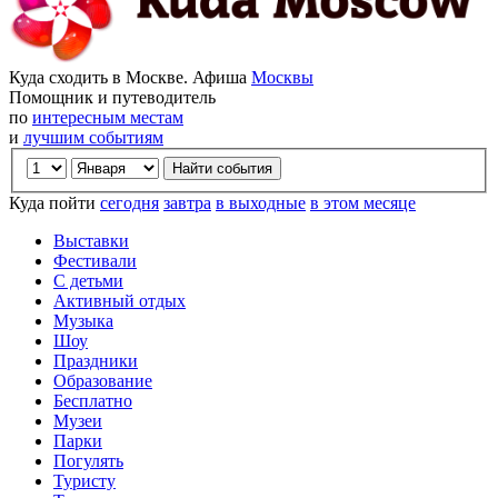
Куда сходить в Москве. Афиша
Москвы
Помощник и путеводитель
по
интересным местам
и
лучшим событиям
Куда пойти
сегодня
завтра
в выходные
в этом месяце
Выставки
Фестивали
С детьми
Активный отдых
Музыка
Шоу
Праздники
Образование
Бесплатно
Музеи
Парки
Погулять
Туристу