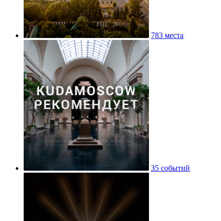
783 места
35 событий