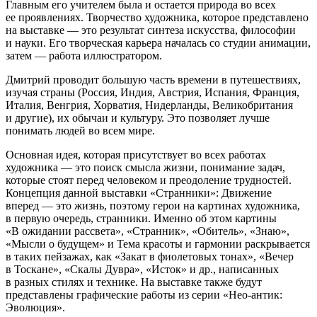
Главным его учителем была и остается природа во всех
ее проявлениях. Творчество художника, которое представлено
на выставке — это результат синтеза искусства, философии
и науки. Его творческая карьера началась со студии анимации,
затем — работа иллюстратором.
Дмитрий проводит большую часть времени в путешествиях,
изучая страны (Россия, Индия, Австрия, Испания, Франция,
Италия, Венгрия, Хорватия, Нидерланды, Великобритания
и другие), их обычаи и культуру. Это позволяет лучше
понимать людей во всем мире.
Основная идея, которая присутствует во всех работах
художника — это поиск смысла жизни, понимание задач,
которые стоят перед человеком и преодоление трудностей.
Концепция данной выставки «Странники»: Движение
вперед — это жизнь, поэтому герои на картинах художника,
в первую очередь, странники. Именно об этом картины
«В ожидании рассвета», «Странник», «Обитель», «Знаю»,
«Мысли о будущем» и Тема красоты и гармонии раскрывается
в таких пейзажах, как «Закат в фиолетовых тонах», «Вечер
в Тоскане», «Скалы Дувра», «Исток» и др., написанных
в разных стилях и технике. На выставке также будут
представлены графические работы из серии «Нео-антик:
Эволюция».