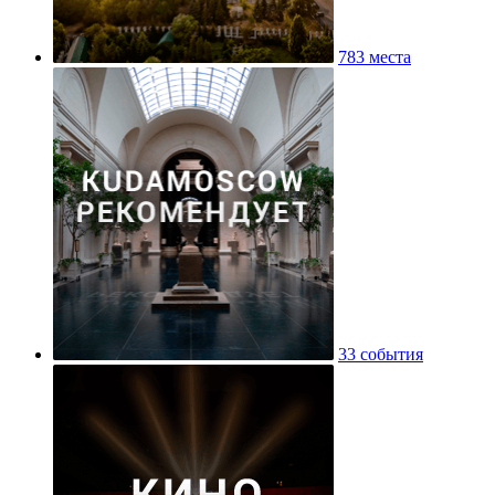
783 места
33 события