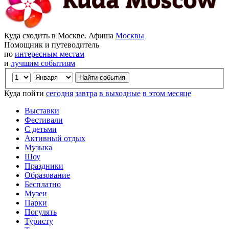
Куда сходить в Москве. Афиша
Москвы
Помощник и путеводитель
по
интересным местам
и
лучшим событиям
Куда пойти
сегодня
завтра
в выходные
в этом месяце
Выставки
Фестивали
С детьми
Активный отдых
Музыка
Шоу
Праздники
Образование
Бесплатно
Музеи
Парки
Погулять
Туристу