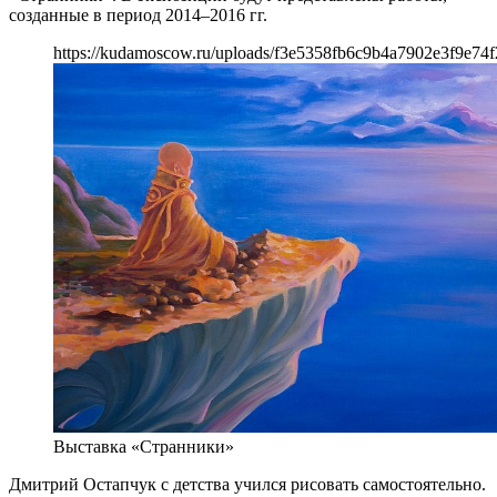
созданные в период 2014–2016 гг.
https://kudamoscow.ru/uploads/f3e5358fb6c9b4a7902e3f9e74f
Выставка «Странники»
Дмитрий Остапчук с детства учился рисовать самостоятельно.